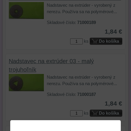
Nadstavec na extrúder - vyrobený z
nerezu. Používa sa na polymérové...
Skladové číslo:
71000189
1,84 €
ks
Do košíka
Nadstavec na extrúder 03 - malý
trojuhoľník
Nadstavec na extrúder - vyrobený z
nerezu. Používa sa na polymérové...
Skladové číslo:
71000187
1,84 €
ks
Do košíka