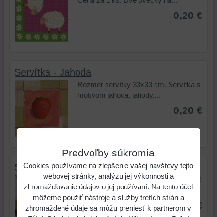
Cena za 1 ks. Dve ovečky na...
0,20 €
Servítka - Jahoda
Rozmer servítky 33x33 cm. Servítka s
motívom jahoda, jahody,...
0,20 €
Predvoľby súkromia
Cookies používame na zlepšenie vašej návštevy tejto
Servítka - Limetky
webovej stránky, analýzu jej výkonnosti a
Rozmer servítky: 33x33 cm. Cena za 1
zhromažďovanie údajov o jej používaní. Na tento účel
ks. Motív limetka, citrón,...
môžeme použiť nástroje a služby tretích strán a
0,20 €
zhromaždené údaje sa môžu preniesť k partnerom v