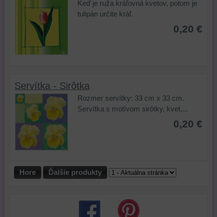
Keď je ruža kráľovná kvetov, potom je
ste
webovej
navštívili
tulipán určite kráľ.
mali
stránky,
na
0,20 €
používateľský
na
tejto
účet
analýzu
webovej
alebo
nástrojov
stránke
bez
alebo
alebo
prihlásenia,
komponentov,
na
používať
s
iných
Servítka - Sirôtka
skripty
ktorými
webových
Rozmer servítky: 33 cm x 33 cm.
a/alebo
ste
stránkach.
Servítka s motívom sirôtky, kvet,...
zdroje
interagovali
0,20 €
tretích
alebo
strán,
ste
widgety
ich
atď.
používali,
zaznamenávanie
Hore
Ďalšie produkty
udalostí
konverzií
a
podobne.