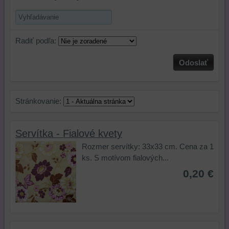
Radiť podľa:
Odoslať
Stránkovanie:
Servítka - Fialové kvety
Rozmer servítky: 33x33 cm. Cena za 1
ks. S motívom fialových...
0,20 €