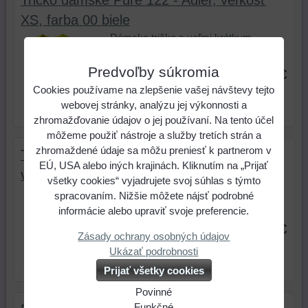
Tričko dámske Pure 122 - Adler, veľkosť
XS, farba 00 biele
Dámske tričko s veľmi krátkym
rukávom. Voľný okrúhlý priekrčník s...
Predvoľby súkromia
4,60 €
Cookies používame na zlepšenie vašej návštevy tejto
webovej stránky, analýzu jej výkonnosti a
zhromažďovanie údajov o jej používaní. Na tento účel
môžeme použiť nástroje a služby tretích strán a
zhromaždené údaje sa môžu preniesť k partnerom v
Tričko dámske Elegance 127 - Adler,
EÚ, USA alebo iných krajinách. Kliknutím na „Prijať
veľkosť XS, farba 00 biele
všetky cookies“ vyjadrujete svoj súhlas s týmto
Kvalitné dámske tričko vysokej
spracovaním. Nižšie môžete nájsť podrobné
gramáže. Priekrčník v tvare V. Dlhý...
informácie alebo upraviť svoje preferencie.
8,50 €
Zásady ochrany osobných údajov
Ukázať podrobnosti
Prijať všetky cookies
Povinné
Naša
Funkčné