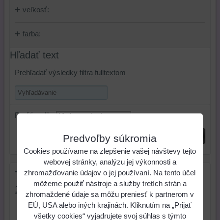
veľkosť:
farba:
Hľadať text
Prehľadať výsledky filtra fulltextom
Radiť podľa:
Odoslať
Predvoľby súkromia
Cookies používame na zlepšenie vašej návštevy tejto
webovej stránky, analýzu jej výkonnosti a
zhromažďovanie údajov o jej používaní. Na tento účel
Tričko detské Classic 100 - Adler, veľkosť
môžeme použiť nástroje a služby tretích strán a
110 - 4 roky, farba 00 biele
zhromaždené údaje sa môžu preniesť k partnerom v
Detské tričko strednej gramáže s
EÚ, USA alebo iných krajinách. Kliknutím na „Prijať
bočnými švami vhodné na potlač a...
všetky cookies“ vyjadrujete svoj súhlas s týmto