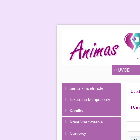
ÚVOD
barniz - handmade
Úvod
Bižutérne komponenty
Pán
Korálky
Kreatívne tvorenie
Gombíky