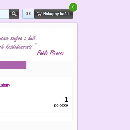
0
0 €
Hľadať
Nákupný košík
kabáty
1
položka