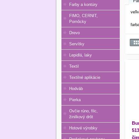
Pa
Farby a kontúry
veľk
FIMO, CERNIT,
Pomôcky
farb
Drevo
Servítky
Lepidlá, laky
Textil
Textilné aplikácie
Hodváb
Pierka
Ovčie rúno, filc,
žinilkový drôt
Bu
Hotové výrobky
513
čie