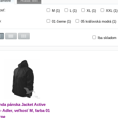
rametre
Hľadať text
osť:
M (1)
L (1)
XL (1)
XXL (1)
a:
01 čierne (1)
05 kráľovská modrá (1)
Iba skladom
nda pánska Jacket Active
- Adler, veľkosť M, farba 01
rne