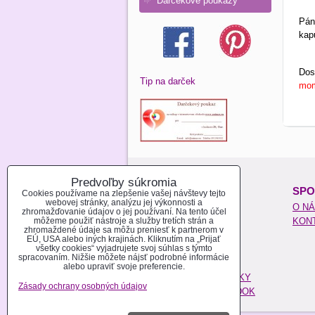
Darčekové poukazy
Pán
kap
Dos
Tip na darček
mom
Predvoľby súkromia
O NAKUPOVANÍ:
SPO
Cookies používame na zlepšenie vašej návštevy tejto
webovej stránky, analýzu jej výkonnosti a
REGISTROVAŤ SA
O N
zhromažďovanie údajov o jej používaní. Na tento účel
môžeme použiť nástroje a služby tretích strán a
AKO NAKUPOVAŤ
KON
zhromaždené údaje sa môžu preniesť k partnerom v
MOŽNOSTI PLATBY
EÚ, USA alebo iných krajinách. Kliknutím na „Prijať
všetky cookies“ vyjadrujete svoj súhlas s týmto
MOŽNOSTI DOPRAVY
spracovaním. Nižšie môžete nájsť podrobné informácie
POŠTOVÉ NÁKLADY
alebo upraviť svoje preferencie.
OBCHODNÉ PODMIENKY
Zásady ochrany osobných údajov
REKLAMAČNÝ PORIADOK