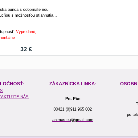
ska bunda s odopínateľnou
ucňou s možnosťou stiahnutia...
tupnosť:
Vypredané,
entálne
32 €
LOČNOSŤ:
ZÁKAZNÍCKA LINKA:
OSOBN
ÁS
TAKTUJTE NÁS
Po- Pia:
T
00421 (0)911 965 002
po tel
animas.eu@gmail.com