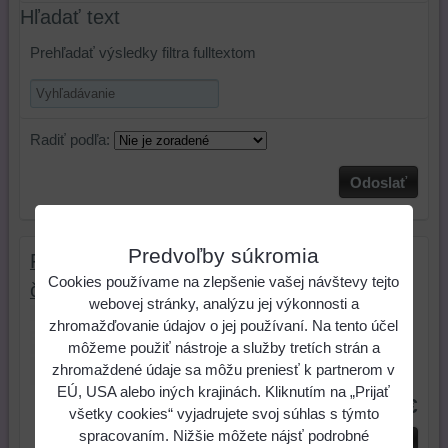
Hľadať text
Prehľadať výsledky filtra fulltextom
Radiť podľa:
Odoslať
Predvoľby súkromia
Farba na hodváb Marabu Silk - 031
Cookies používame na zlepšenie vašej návštevy tejto
čerešňová (cherryred) (50 ml)
webovej stránky, analýzu jej výkonnosti a
Zažehľovacie farby na hodváb Marabu
zhromažďovanie údajov o jej používaní. Na tento účel
Silk. Sú jasne žiarivé,...
môžeme použiť nástroje a služby tretích strán a
zhromaždené údaje sa môžu preniesť k partnerom v
Skladové číslo:
9110008
EÚ, USA alebo iných krajinách. Kliknutím na „Prijať
4,90 €
všetky cookies“ vyjadrujete svoj súhlas s týmto
spracovaním. Nižšie môžete nájsť podrobné
ks
Do košíka