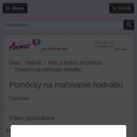
Menu
Košík
Úvod
Hodváb
farby a kontúry na Hodváb
Pomôcky na maľovanie hodvábu
Pomôcky na maľovanie hodvábu
0
položiek
Filter produktov
Hľadať text