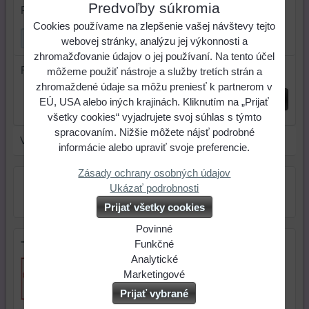
Predvoľby súkromia
Prehľadať výsledky filtra fulltextom
Cookies používame na zlepšenie vašej návštevy tejto
webovej stránky, analýzu jej výkonnosti a
zhromažďovanie údajov o jej používaní. Na tento účel
Radiť podľa:
môžeme použiť nástroje a služby tretích strán a
zhromaždené údaje sa môžu preniesť k partnerom v
Odoslať
EÚ, USA alebo iných krajinách. Kliknutím na „Prijať
všetky cookies“ vyjadrujete svoj súhlas s týmto
spracovaním. Nižšie môžete nájsť podrobné
V tejto kategórii nie sú žiadne výrobky.
informácie alebo upraviť svoje preferencie.
Zásady ochrany osobných údajov
Ukázať podrobnosti
Prijať všetky cookies
Povinné
Naša
Funkčné
Tip na darček
webová
Môžeme
Analytické
stránka
ukladať
Používanie
Marketingové
ukladá
údaje
analytických
Môžeme
Prijať vybrané
údaje
na
nástrojov
používať