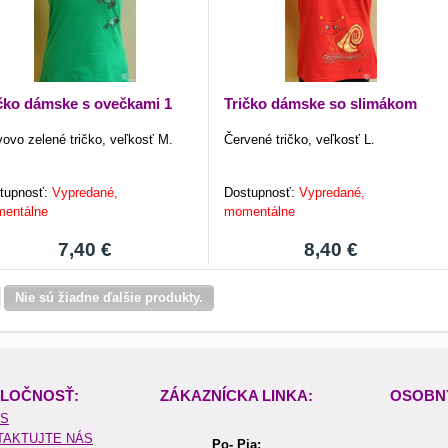
čko dámske s ovečkami 1
Tričko dámske so slimákom
vovo zelené tričko, veľkosť M.
Červené tričko, veľkosť L.
tupnosť:
Vypredané,
Dostupnosť:
Vypredané,
entálne
momentálne
7,40 €
8,40 €
Hore
Nie sú žiadne ďalšie produkty.
LOČNOSŤ:
ZÁKAZNÍCKA LINKA:
OSOBN
ÁS
TAKTUJTE NÁS
Po- Pia: