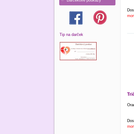
Darčekové poukazy
Dos
mom
Tip na darček
Tr
Ora
Dos
mom