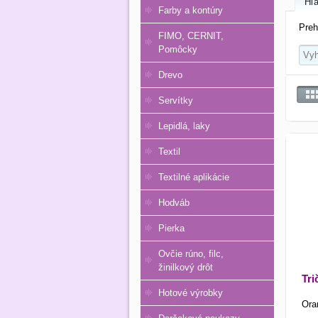
Hľa
Farby a kontúry
Preh
FIMO, CERNIT,
Pomôcky
Drevo
Servítky
Lepidlá, laky
Textil
Textilné aplikácie
Hodváb
Pierka
Ovčie rúno, filc,
žinilkový drôt
Tr
Hotové výrobky
Ora