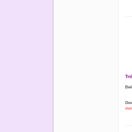
Tr
Biel
Dos
mom