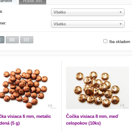
rametre
Hľadať text
a:
Všetko
mer:
Všetko
Iba skladom
ka visiaca 6 mm, metalic
Čočka visiaca 8 mm, meď
ená (5 g)
celopokov (10ks)