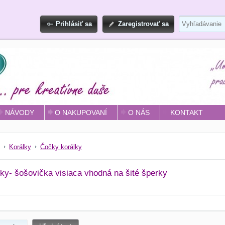
Prihlásiť sa
Zaregistrovať sa
NÁVODY
O NAKUPOVANÍ
O NÁS
KONTAKT
Korálky
Čočky korálky
ky- šošovička visiaca vhodná na šité šperky