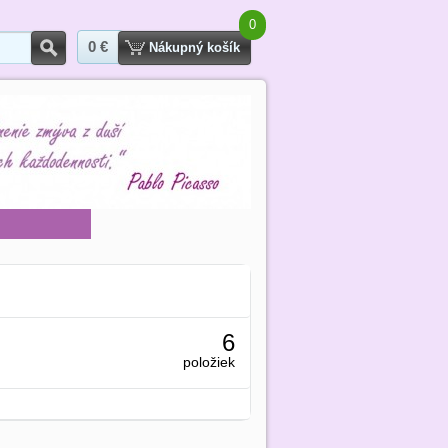
0
0 €
Hľadať
Nákupný košík
6
položiek