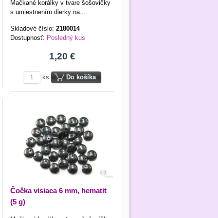
Mačkané korálky v tvare šošovičky
s umiestnením dierky na...
Skladové číslo:
2180014
Dostupnosť:
Posledný kus
1,20 €
ks
Do košíka
Čočka visiaca 6 mm, hematit
(5 g)