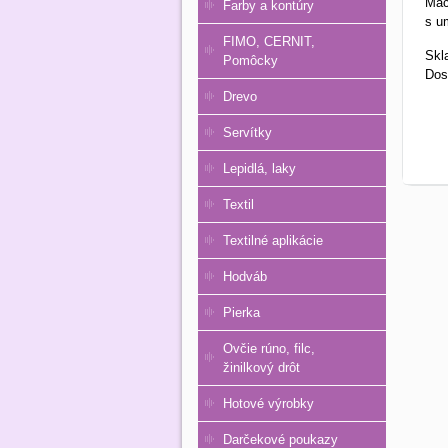
Mač
Farby a kontúry
s u
FIMO, CERNIT,
Skl
Pomôcky
Dos
Drevo
Servítky
Lepidlá, laky
Textil
Textilné aplikácie
Hodváb
Pierka
Ovčie rúno, filc,
žinilkový drôt
Hotové výrobky
Darčekové poukazy