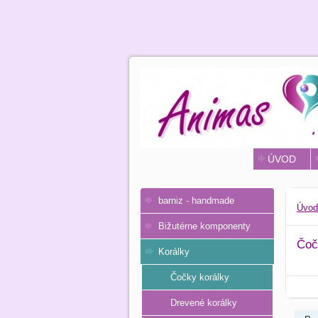
ÚVOD
barniz - handmade
Úvod
Bižutérne komponenty
Čoč
Korálky
Čočky korálky
Drevené korálky