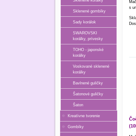
Sklenené korálky
Mač
s u
Sklenené gombíky
Skl
Sady korálok
Dos
SWAROVSKI
korálky, prívesky
TOHO - japonské
korálky
Voskované sklenené
korálky
Bavlnené guličky
Šatonové guličky
Šaton
Kreatívne tvorenie
Čoč
(10
Gombíky