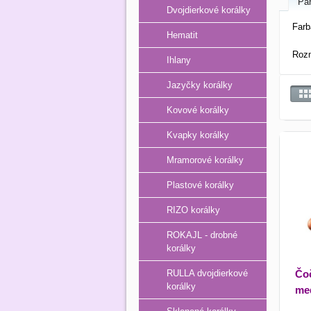
Pa
Dvojdierkové korálky
Farb
Hematit
Roz
Ihlany
Jazyčky korálky
Kovové korálky
Kvapky korálky
Mramorové korálky
Plastové korálky
RIZO korálky
ROKAJL - drobné
korálky
Čoč
RULLA dvojdierkové
korálky
med