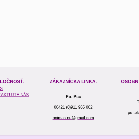
LOČNOSŤ:
ZÁKAZNÍCKA LINKA:
OSOBN
ÁS
TAKTUJTE NÁS
Po- Pia:
T
00421 (0)911 965 002
po tel
animas.eu@gmail.com