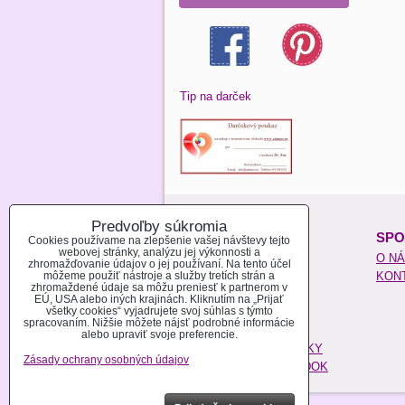
Tip na darček
Predvoľby súkromia
O NAKUPOVANÍ:
SPO
Cookies používame na zlepšenie vašej návštevy tejto
webovej stránky, analýzu jej výkonnosti a
REGISTROVAŤ SA
O N
zhromažďovanie údajov o jej používaní. Na tento účel
môžeme použiť nástroje a služby tretích strán a
AKO NAKUPOVAŤ
KON
zhromaždené údaje sa môžu preniesť k partnerom v
MOŽNOSTI PLATBY
EÚ, USA alebo iných krajinách. Kliknutím na „Prijať
všetky cookies“ vyjadrujete svoj súhlas s týmto
MOŽNOSTI DOPRAVY
spracovaním. Nižšie môžete nájsť podrobné informácie
POŠTOVÉ NÁKLADY
alebo upraviť svoje preferencie.
OBCHODNÉ PODMIENKY
Zásady ochrany osobných údajov
REKLAMAČNÝ PORIADOK