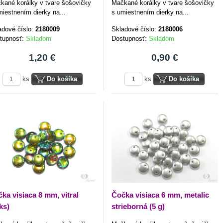
kané korálky v tvare šošovičky
Mačkané korálky v tvare šošovičky
miestnením dierky na...
s umiestnením dierky na...
adové číslo:
2180009
Skladové číslo:
2180006
tupnosť:
Skladom
Dostupnosť:
Skladom
1,20 €
0,90 €
ks
Do košíka
ks
Do košíka
ka visiaca 8 mm, vitral
Čočka visiaca 6 mm, metalic
ks)
strieborná (5 g)