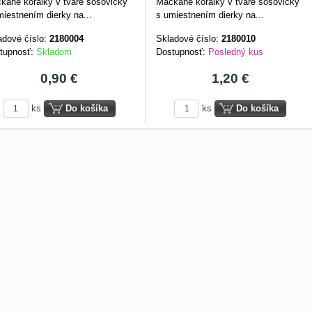
kané korálky v tvare šošovičky
Mačkané korálky v tvare šošovičky
miestnením dierky na...
s umiestnením dierky na...
adové číslo:
2180004
Skladové číslo:
2180010
tupnosť:
Skladom
Dostupnosť:
Posledný kus
0,90 €
1,20 €
ks
Do košíka
ks
Do košíka