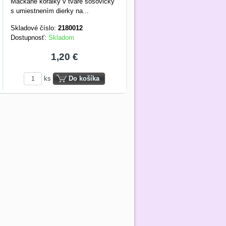
Mačkané korálky v tvare šošovičky
s umiestnením dierky na...
Skladové číslo:
2180012
Dostupnosť:
Skladom
1,20 €
ks
Do košíka