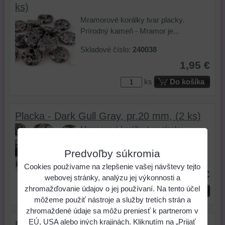
ks)
Mramorové korálky tvar placky.
Prírodný kameň - Mramor je...
Skladové číslo:
240038
1,95 €
ks
Do košíka
Placka - Dark Gull Gray, pr.20 mm, (2 ks)
Mramorové korálky tvar placky.
Prírodný kameň - Mramor je...
Predvoľby súkromia
Skladové číslo:
240039
Cookies používame na zlepšenie vašej návštevy tejto
0,75 €
webovej stránky, analýzu jej výkonnosti a
zhromažďovanie údajov o jej používaní. Na tento účel
ks
Do košíka
môžeme použiť nástroje a služby tretích strán a
zhromaždené údaje sa môžu preniesť k partnerom v
EÚ, USA alebo iných krajinách. Kliknutím na „Prijať