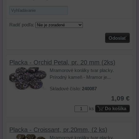
Radiť podľa:
Odoslať
Placka - Orchid Petal, pr. 20 mm (2ks)
Mramorové korálky tvar placky.
Prírodný kameň - Mramor je...
Skladové číslo:
240087
1,09 €
ks
Do košíka
Placka - Croissant, pr.20mm, (2 ks)
Mramorové korálky tvar placky.