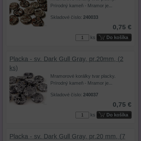
Prírodný kameň - Mramor je...
Skladové číslo:
240033
0,75 €
ks
Do košíka
Placka - sv. Dark Gull Gray, pr.20mm, (2
ks)
Mramorové korálky tvar placky.
Prírodný kameň - Mramor je...
Skladové číslo:
240037
0,75 €
ks
Do košíka
Placka - sv. Dark Gull Gray, pr.20 mm, (7