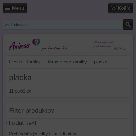
Menu
Košík
Úvod
Korálky
Mramorové korálky
placka
placka
11
položiek
Filter produktov
Hľadať text
Prehľadať výsledky filtra fulltextom