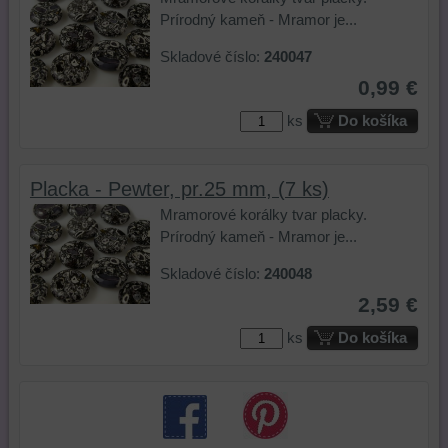
ste
webovej
navštívili
Prírodný kameň - Mramor je...
mali
stránky,
na
používateľský
na
tejto
Skladové číslo:
240047
účet
analýzu
webovej
0,99 €
alebo
nástrojov
stránke
bez
alebo
alebo
ks
Do košíka
prihlásenia,
komponentov,
na
používať
s
iných
skripty
ktorými
webových
Placka - Pewter, pr.25 mm, (7 ks)
a/alebo
ste
stránkach.
Mramorové korálky tvar placky.
zdroje
interagovali
Prírodný kameň - Mramor je...
tretích
alebo
strán,
ste
Skladové číslo:
240048
widgety
ich
2,59 €
atď.
používali,
zaznamenávanie
ks
Do košíka
udalostí
konverzií
a
podobne.