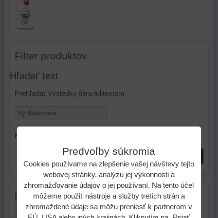
Filter produktov
Hľadať text
Prehľadať výsledky filtra fulltextom
Radiť podľa:
Predvoľby súkromia
Odoslať
Cookies používame na zlepšenie vašej návštevy tejto
webovej stránky, analýzu jej výkonnosti a
zhromažďovanie údajov o jej používaní. Na tento účel
Krakelovací lak- jednokrokový ( 250ml)
môžeme použiť nástroje a služby tretích strán a
zhromaždené údaje sa môžu preniesť k partnerom v
Krakelovací lak je riediteľné médium,
EÚ, USA alebo iných krajinách. Kliknutím na „Prijať
ktoré je určené na vytváranie...