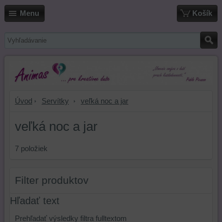
Menu
Košík
Úvod
Servítky
veľká noc a jar
veľká noc a jar
7
položiek
Filter produktov
Hľadať text
Prehľadať výsledky filtra fulltextom