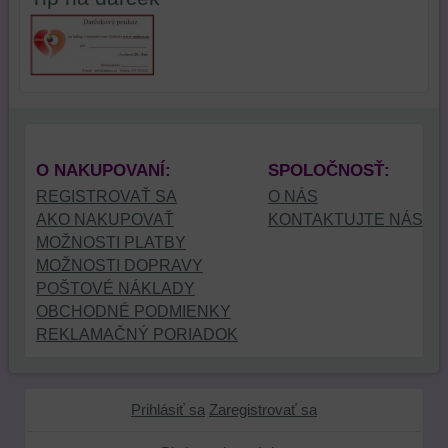
mali
stránky,
na
používateľský
na
tejto
účet
analýzu
webovej
alebo
nástrojov
stránke
bez
alebo
alebo
prihlásenia,
komponentov,
na
používať
s
iných
skripty
ktorými
webových
O NAKUPOVANÍ:
SPOLOČNOSŤ:
a/alebo
ste
stránkach.
REGISTROVAŤ SA
O NÁS
zdroje
interagovali
AKO NAKUPOVAŤ
KONTAKTUJTE NÁS
tretích
alebo
MOŽNOSTI PLATBY
strán,
ste
MOŽNOSTI DOPRAVY
widgety
ich
POŠTOVÉ NÁKLADY
atď.
používali,
OBCHODNÉ PODMIENKY
zaznamenávanie
udalostí
REKLAMAČNÝ PORIADOK
konverzií
a
podobne.
Prihlásiť sa
Zaregistrovať sa