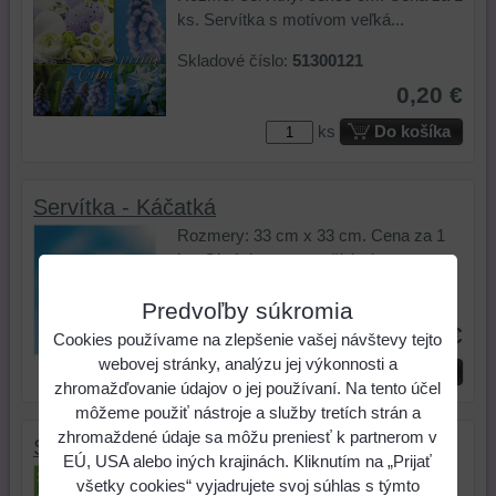
ks. Servítka s motívom veľká...
Skladové číslo:
51300121
0,20 €
ks
Do košíka
Servítka - Káčatká
Rozmery: 33 cm x 33 cm. Cena za 1
ks. Obrúsky s troma žltými...
Skladové číslo:
51300057
Predvoľby súkromia
0,20 €
Cookies používame na zlepšenie vašej návštevy tejto
webovej stránky, analýzu jej výkonnosti a
ks
Do košíka
zhromažďovanie údajov o jej používaní. Na tento účel
môžeme použiť nástroje a služby tretích strán a
zhromaždené údaje sa môžu preniesť k partnerom v
Servítka - Ružové ovečky
EÚ, USA alebo iných krajinách. Kliknutím na „Prijať
Rozmery servítky: 33 cm x 33 cm.
všetky cookies“ vyjadrujete svoj súhlas s týmto