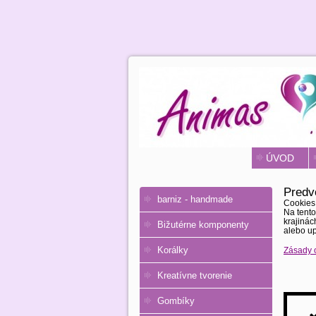
ÚVOD
Predv
barniz - handmade
Cookies 
Na tento
krajinác
Bižutérne komponenty
alebo up
Korálky
Zásady 
Kreatívne tvorenie
Gombíky