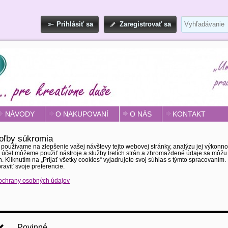
Prihlásiť sa
Zaregistrovať sa
NÁVODY
O NAKUPOVANÍ
O NÁS
KONTAKT
oľby súkromia
používame na zlepšenie vašej návštevy tejto webovej stránky, analýzu jej výkonno
 účel môžeme použiť nástroje a služby tretích strán a zhromaždené údaje sa môžu
h. Kliknutím na „Prijať všetky cookies“ vyjadrujete svoj súhlas s týmto spracovaní
raviť svoje preferencie.
ochrany osobných údajov
Povinné