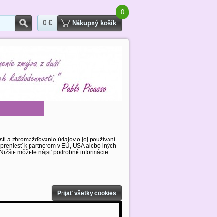
0
0 €
Hľadať
Nákupný košík
sti a zhromažďovanie údajov o jej používaní.
 preniesť k partnerom v EÚ, USA alebo iných
m. Nižšie môžete nájsť podrobné informácie
Prijať všetky cookies