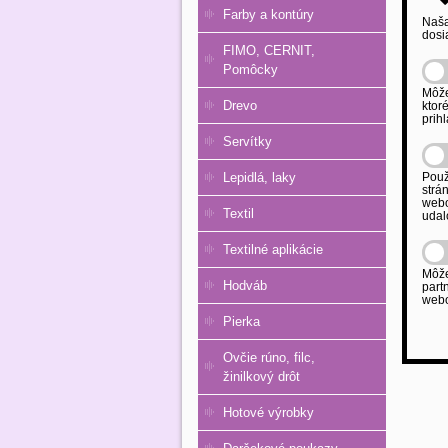
Farby a kontúry
Naša
dosi
FIMO, CERNIT,
Pomôcky
Môže
Drevo
ktor
prihl
Servítky
Lepidlá, laky
Použ
strá
webo
Textil
udal
Textilné aplikácie
Môže
Hodváb
part
webo
Pierka
Ovčie rúno, filc,
žinilkový drôt
Hotové výrobky