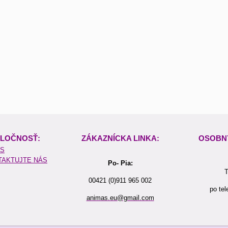
LOČNOSŤ:
ZÁKAZNÍCKA LINKA:
OSOBN
ÁS
TAKTUJTE NÁS
Po- Pia:
T
00421 (0)911 965 002
po tel
animas.eu@gmail.com