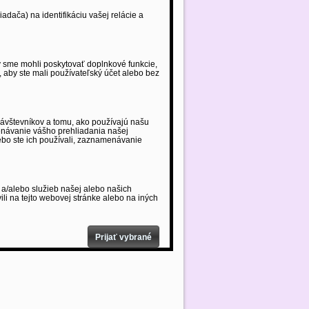
dača) na identifikáciu vašej relácie a
 sme mohli poskytovať doplnkové funkcie,
o, aby ste mali používateľský účet alebo bez
ávštevníkov a tomu, ako používajú našu
enávanie vášho prehliadania našej
lebo ste ich používali, zaznamenávanie
 a/alebo služieb našej alebo našich
vili na tejto webovej stránke alebo na iných
Prijať vybrané