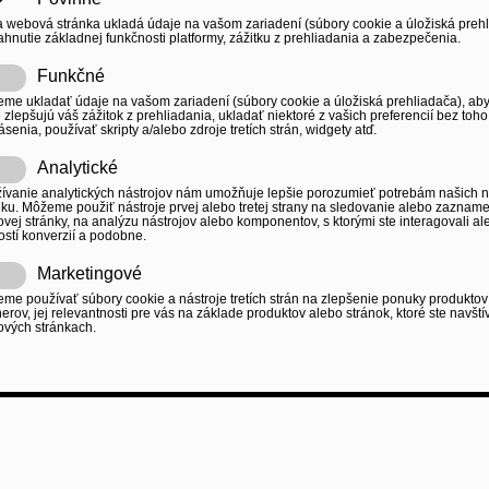
 webová stránka ukladá údaje na vašom zariadení (súbory cookie a úložiská prehlia
ahnutie základnej funkčnosti platformy, zážitku z prehliadania a zabezpečenia.
Funkčné
me ukladať údaje na vašom zariadení (súbory cookie a úložiská prehliadača), aby
é zlepšujú váš zážitok z prehliadania, ukladať niektoré z vašich preferencií bez toh
ásenia, používať skripty a/alebo zdroje tretích strán, widgety atď.
Analytické
ívanie analytických nástrojov nám umožňuje lepšie porozumieť potrebám našich n
nku. Môžeme použiť nástroje prvej alebo tretej strany na sledovanie alebo zaznam
vej stránky, na analýzu nástrojov alebo komponentov, s ktorými ste interagovali a
ostí konverzií a podobne.
Marketingové
me používať súbory cookie a nástroje tretích strán na zlepšenie ponuky produktov
nerov, jej relevantnosti pre vás na základe produktov alebo stránok, ktoré ste navští
vých stránkach.