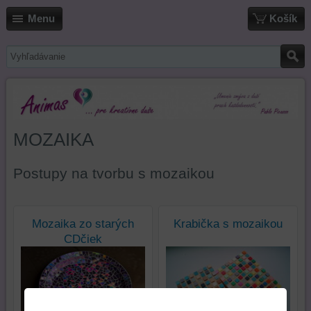
Menu
Košík
MOZAIKA
Postupy na tvorbu s mozaikou
Mozaika zo starých
Krabička s mozaikou
CDčiek