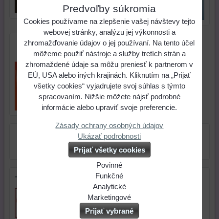
Predvoľby súkromia
Cookies používame na zlepšenie vašej návštevy tejto
webovej stránky, analýzu jej výkonnosti a
zhromažďovanie údajov o jej používaní. Na tento účel
Podnos s mozaikou
môžeme použiť nástroje a služby tretích strán a
zhromaždené údaje sa môžu preniesť k partnerom v
EÚ, USA alebo iných krajinách. Kliknutím na „Prijať
všetky cookies“ vyjadrujete svoj súhlas s týmto
spracovaním. Nižšie môžete nájsť podrobné
informácie alebo upraviť svoje preferencie.
Zásady ochrany osobných údajov
Ukázať podrobnosti
Prijať všetky cookies
Povinné
Naša
Funkčné
Tip na darček
webová
Môžeme
Analytické
stránka
ukladať
Používanie
Marketingové
ukladá
údaje
analytických
Môžeme
Prijať vybrané
údaje
na
nástrojov
používať