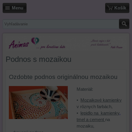
Menu
Košík
Podnos s mozaikou
Ozdobte podnos originálnou mozaikou
Materiál:
•
Mozaikové kamienky
v rôznych farbách,
•
lepidlo na kamienky
,
tmel a cement
na
mozaiku,