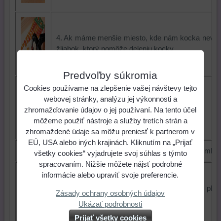
4. Ak máme menšie miesto, kde nám kocka nevôj
žliabok, ktorý pomôže deleniu kocky.
Predvoľby súkromia
Cookies používame na zlepšenie vašej návštevy tejto
webovej stránky, analýzu jej výkonnosti a
5. Mozaiku kladieme podľa vzoru.
zhromažďovanie údajov o jej používaní. Na tento účel
môžeme použiť nástroje a služby tretích strán a
zhromaždené údaje sa môžu preniesť k partnerom v
EÚ, USA alebo iných krajinách. Kliknutím na „Prijať
6. Štvorčeky mozaiky môžeme obohatiť aj úlomkami
všetky cookies“ vyjadrujete svoj súhlas s týmto
spracovaním. Nižšie môžete nájsť podrobné
informácie alebo upraviť svoje preferencie.
7. Úlomkami doplníme štvorčeky, hlavne tie ploc
Zásady ochrany osobných údajov
lepidla cca 1 hod. môžeme špárovať.
Ukázať podrobnosti
Prijať všetky cookies