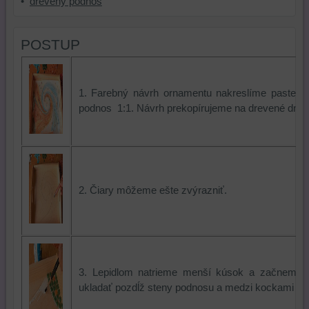
•
drevený podnos
POSTUP
1. Farebný návrh ornamentu nakreslíme pastelk
podnos 1:1. Návrh prekopírujeme na drevené dno
2. Čiary môžeme ešte zvýrazniť.
3. Lepidlom natrieme menší kúsok a začneme 
ukladať pozdĺž steny podnosu a medzi kockami v