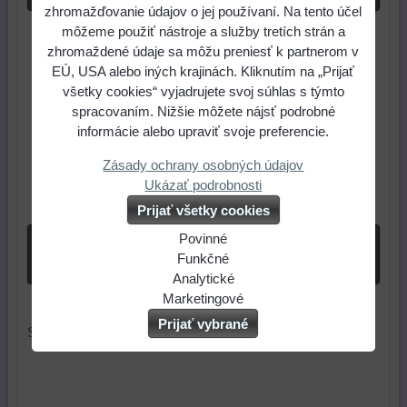
zhromažďovanie údajov o jej používaní. Na tento účel
Otvoriť video v novom okne
môžeme použiť nástroje a služby tretích strán a
zhromaždené údaje sa môžu preniesť k partnerom v
EÚ, USA alebo iných krajinách. Kliknutím na „Prijať
všetky cookies“ vyjadrujete svoj súhlas s týmto
spracovaním. Nižšie môžete nájsť podrobné
Videá Youtube sú blokované Voľbami
informácie alebo upraviť svoje preferencie.
súkromia
Zásady ochrany osobných údajov
Prajete si načítať Youtube video?
Ukázať podrobnosti
Povoliť tentokrát
Prijať všetky cookies
Povinné
Povoliť a zapamätať - súhlas s druhom cookie:
Naša
Funkčné
Funkčné
webová
Môžeme
Analytické
stránka
ukladať
Používanie
Marketingové
Otvoriť video v novom okne
ukladá
údaje
analytických
Môžeme
Prijať vybrané
Stuha má dĺžku cca 5 cm.
údaje
na
nástrojov
používať
na
vašom
nám
súbory
vašom
zariadení
umožňuje
cookie
zariadení
(súbory
lepšie
a