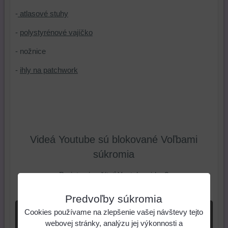
-
atlasové stuhy
-
polystyrénové vajíčko
- nožnice
-
ihly na patchwork
Videá Youtube sú blokované Voľbami
súkromia
Prajete si načítať Youtube video?
Povoliť tentokrát
Predvoľby súkromia
Povoliť a zapamätať - súhlas s druhom cookie:
Cookies používame na zlepšenie vašej návštevy tejto
webovej stránky, analýzu jej výkonnosti a
Funkčné