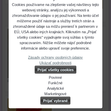
Cookies používame na zlepšenie vašej návštevy tejto
webovej stránky, analýzu jej výkonnosti a
Polymérová hmota-
zhromažďovanie údajov o jej používaní. Na tento účel
polotovary na bižutériu
môžeme použiť nástroje a služby tretích strán a
zhromaždené údaje sa môžu preniesť k partnerom v
EÚ, USA alebo iných krajinách. Kliknutím na „Prijať
všetky cookies“ vyjadrujete svoj súhlas s týmto
spracovaním. Nižšie môžete nájsť podrobné
informácie alebo upraviť svoje preferencie.
Zásady ochrany osobných údajov
Ukázať podrobnosti
Prijať všetky cookies
Povinné
Polymérová hmota- drobné
bižutéria zo spekaného
Naša
Funkčné
náušničky
skla- Fusing
webová
Môžeme
Analytické
stránka
ukladať
Používanie
Marketingové
ukladá
údaje
analytických
Môžeme
Prijať vybrané
údaje
na
nástrojov
používať
na
vašom
nám
súbory