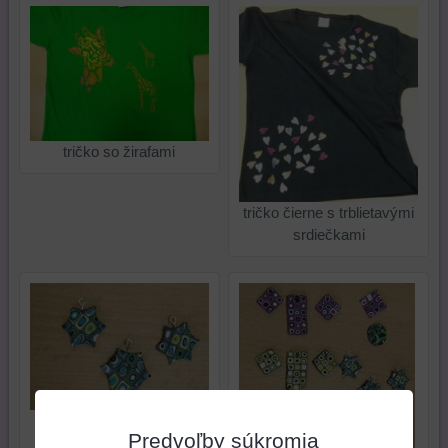
tričko so žirafami
tričko čierne s trblietavými
srdiečkami
Polymérová hmota-
Predvoľby súkromia
hviezdičky na bižutériu