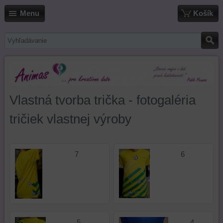
Menu
Košík
Vlastná tvorba trička - fotogaléria
tričiek vlastnej výroby
7
6
5
4