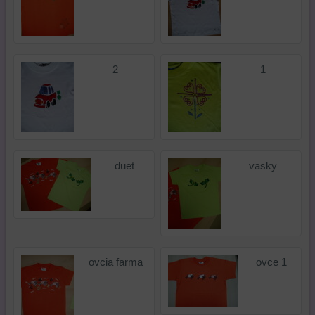
2
1
duet
vasky
ovcia farma
ovce 1