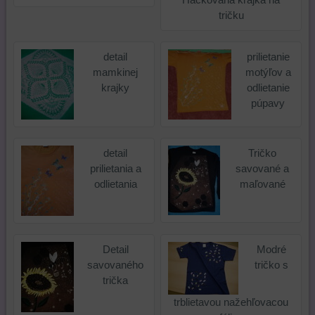
používať
s
iných
tričku
skripty
ktorými
webových
a/alebo
ste
stránkach.
detail
prilietanie
zdroje
interagovali
mamkinej
motýľov a
tretích
alebo
krajky
odlietanie
strán,
ste
púpavy
widgety
ich
atď.
používali,
zaznamenávanie
detail
Tričko
udalostí
prilietania a
savované a
konverzií
odlietania
maľované
a
podobne.
Detail
Modré
savovaného
tričko s
trička
trblietavou nažehľovacou