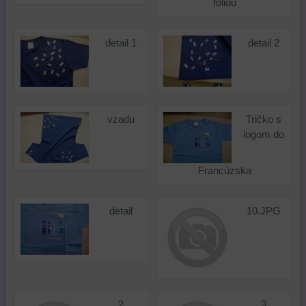
fóliou
detail 1
detail 2
vzadu
Tričko s
logom do
Francúzska
detail
10.JPG
2
3