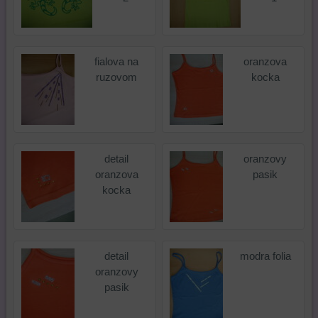
fialova na
oranzova
ruzovom
kocka
detail
oranzovy
oranzova
pasik
kocka
detail
modra folia
oranzovy
pasik