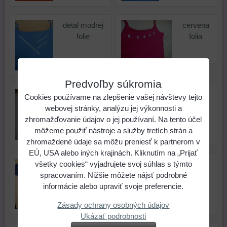
detal modrej
cervena
folie
folia
Predvoľby súkromia
detail bielo
bielo fialová
Cookies používame na zlepšenie vašej návštevy tejto
fialovej folie
foli
webovej stránky, analýzu jej výkonnosti a
zhromažďovanie údajov o jej používaní. Na tento účel
môžeme použiť nástroje a služby tretích strán a
zhromaždené údaje sa môžu preniesť k partnerom v
EÚ, USA alebo iných krajinách. Kliknutím na „Prijať
všetky cookies“ vyjadrujete svoj súhlas s týmto
let
vila detail
spracovaním. Nižšie môžete nájsť podrobné
informácie alebo upraviť svoje preferencie.
Zásady ochrany osobných údajov
Ukázať podrobnosti