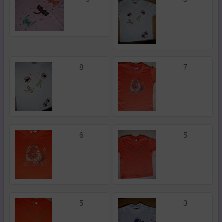
8
7
6
5
5
3