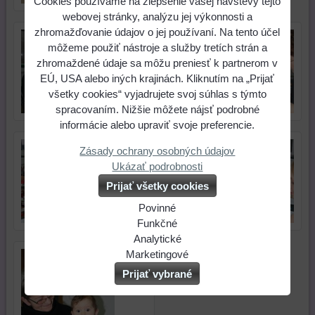
Cookies používame na zlepšenie vašej návštevy tejto
webovej stránky, analýzu jej výkonnosti a
zhromažďovanie údajov o jej používaní. Na tento účel
môžeme použiť nástroje a služby tretích strán a
zhromaždené údaje sa môžu preniesť k partnerom v
EÚ, USA alebo iných krajinách. Kliknutím na „Prijať
všetky cookies“ vyjadrujete svoj súhlas s týmto
spracovaním. Nižšie môžete nájsť podrobné
informácie alebo upraviť svoje preferencie.
Zásady ochrany osobných údajov
Ukázať podrobnosti
Prijať všetky cookies
Povinné
Naša
Funkčné
webová
Môžeme
Analytické
stránka
ukladať
Používanie
Marketingové
ukladá
údaje
analytických
Môžeme
Prijať vybrané
údaje
na
nástrojov
používať
na
vašom
nám
súbory