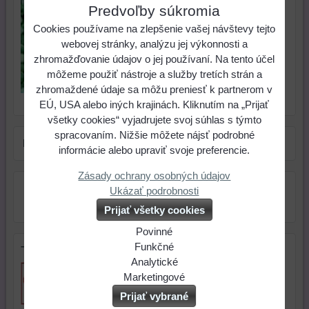
sáčkoch po 20
Predvoľby súkromia
gramov
Cookies používame na zlepšenie vašej návštevy tejto
0,73 €
webovej stránky, analýzu jej výkonnosti a
Cena:
zhromažďovanie údajov o jej používaní. Na tento účel
môžeme použiť nástroje a služby tretích strán a
zhromaždené údaje sa môžu preniesť k partnerom v
Skladové číslo:
Dostupnosť:
Vypredané, momentálne
EÚ, USA alebo iných krajinách. Kliknutím na „Prijať
všetky cookies“ vyjadrujete svoj súhlas s týmto
spracovaním. Nižšie môžete nájsť podrobné
Farba:
zelená
informácie alebo upraviť svoje preferencie.
Zásady ochrany osobných údajov
Ukázať podrobnosti
Prijať všetky cookies
Povinné
Naša
Funkčné
Tip na darček
webová
Môžeme
Analytické
stránka
ukladať
Používanie
Marketingové
ukladá
údaje
analytických
Môžeme
Prijať vybrané
údaje
na
nástrojov
používať