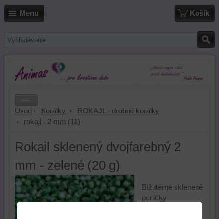
Menu
Košík
Úvod
Korálky
ROKAJL - drobné korálky
rokajl - 2 mm (11)
Rokail sklenený dvojfarebný 2
mm - zelené (20 g)
Bižutérne sklenené
perličky
dvojfarebné v