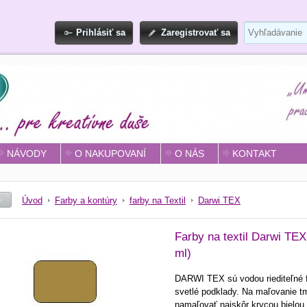
Prihlásiť sa
Zaregistrovať sa
NÁVODY
O NAKUPOVANÍ
O NÁS
KONTAKT
Úvod
Farby a kontúry
farby na Textil
Darwi TEX
Farby na textil Darwi TE
ml)
DARWI TEX sú vodou riediteľné f
svetlé podklady. Na maľovanie tm
namaľovať najskôr krycou bielou 