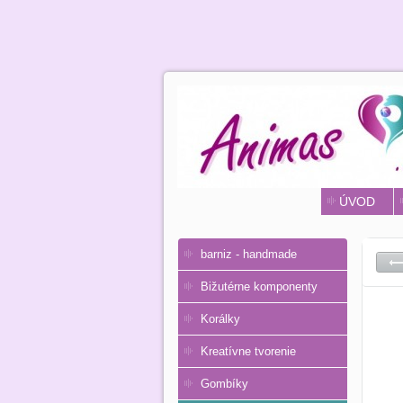
ÚVOD
barniz - handmade
Bižutérne komponenty
Korálky
Kreatívne tvorenie
Gombíky