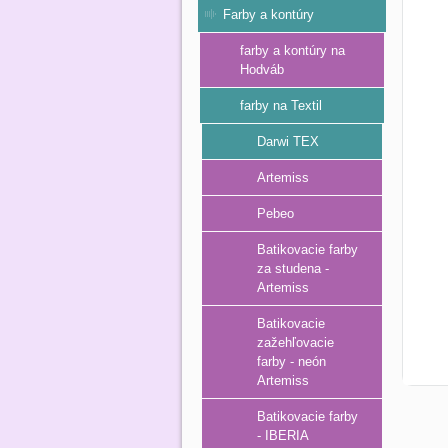
Farby a kontúry
farby a kontúry na
Hodváb
farby na Textil
Darwi TEX
Artemiss
Pebeo
Batikovacie farby
za studena -
Artemiss
Batikovacie
zažehľovacie
farby - neón
Artemiss
Batikovacie farby
- IBERIA