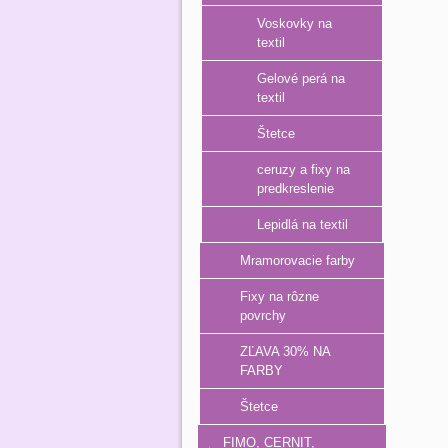
Voskovky na
textil
Gelové perá na
textil
Štetce
ceruzy a fixy na
predkreslenie
Lepidlá na textil
Mramorovacie farby
Fixy na rôzne
povrchy
ZĽAVA 30% NA
FARBY
Štetce
FIMO, CERNIT,