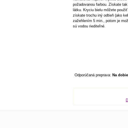
požadovanou farbou. Získate tak 
látku. Kryciu bielu môžete použiť
získate trochu iný odtieň (ako keby
zažehlením 5 min., potom je možn
sú vodou riediteľné.
Na dobie
D