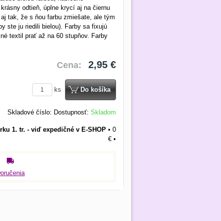
krásny odtieň, úplne krycí aj na čiernu
 aj tak, že s ňou farbu zmiešate, ale tým
 ste ju riedili bielou). Farby sa fixujú
é textil prať až na 60 stupňov. Farby
2,95 €
Cena:
ks
Do košíka
Skladové číslo:
Dostupnosť:
Skladom
rku 1. tr. - viď expedičné v E-SHOP
•
0
€
•
oručenia