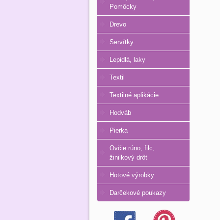
Pomôcky
Drevo
Servítky
Lepidlá, laky
Textil
Textilné aplikácie
Hodváb
Pierka
Ovčie rúno, filc,
žinilkový drôt
Hotové výrobky
Darčekové poukazy