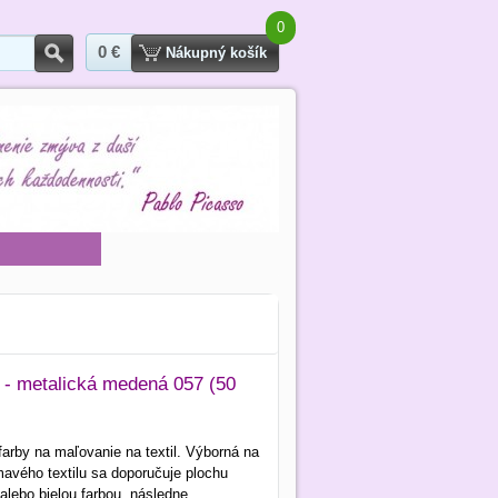
0
0 €
Hľadať
Nákupný košík
X - metalická medená 057 (50
arby na maľovanie na textil. Výborná na
avého textilu sa doporučuje plochu
alebo bielou farbou, následne