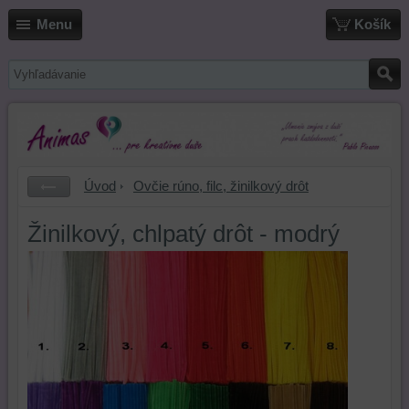
Menu
Košík
Úvod
Ovčie rúno, filc, žinilkový drôt
Žinilkový, chlpatý drôt - modrý