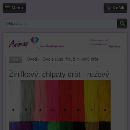
Menu
Košík
Úvod
Ovčie rúno, filc, žinilkový drôt
Žinilkový, chlpatý drôt - ružový