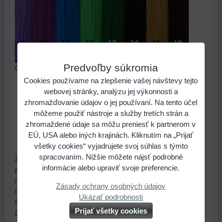
Predvoľby súkromia
Chlpatý aranžérsky drôt, dĺžka 30 cm. Cena za 1 ks
Cookies používame na zlepšenie vašej návštevy tejto
0,20 €
Cena:
webovej stránky, analýzu jej výkonnosti a
zhromažďovanie údajov o jej používaní. Na tento účel
môžeme použiť nástroje a služby tretích strán a
ks
Do košíka
zhromaždené údaje sa môžu preniesť k partnerom v
EÚ, USA alebo iných krajinách. Kliknutím na „Prijať
Skladové číslo:
Dostupnosť:
Skladom
všetky cookies“ vyjadrujete svoj súhlas s týmto
spracovaním. Nižšie môžete nájsť podrobné
Žinilkový drôt - "chlpatý drôt" môžeme použiť na výrobu
informácie alebo upraviť svoje preferencie.
postavičiek (nohy, ruky, vlasy). Drôtik sa dá strihať s
nožnicami na drôt. Najrýchlejšie sa prilepí silikónovou
Zásady ochrany osobných údajov
tavnou pištoľou.
Ukázať podrobnosti
Priemer: 8 mm
Prijať všetky cookies
Dĺžka: 30 cm