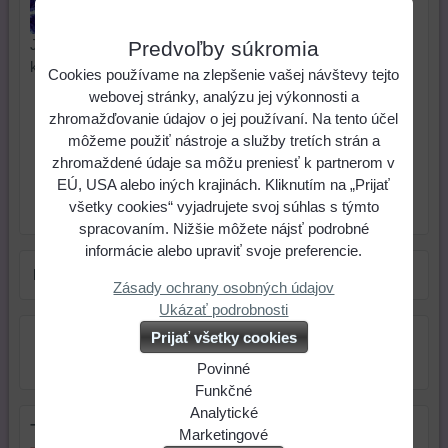
obsahuje 10 g,
cca. 1100 korálok.
Japonské korálky Toho majú rovnakú veľkosť a vysokú
Predvoľby súkromia
kvalitu preto sú ideálne na šité šperky.
Cookies používame na zlepšenie vašej návštevy tejto
webovej stránky, analýzu jej výkonnosti a
1,35 €
Cena:
zhromažďovanie údajov o jej používaní. Na tento účel
môžeme použiť nástroje a služby tretích strán a
ks
Do košíka
zhromaždené údaje sa môžu preniesť k partnerom v
EÚ, USA alebo iných krajinách. Kliknutím na „Prijať
všetky cookies“ vyjadrujete svoj súhlas s týmto
Skladové číslo:
Dostupnosť:
Skladom
spracovaním. Nižšie môžete nájsť podrobné
informácie alebo upraviť svoje preferencie.
Farba:
modrá
Zásady ochrany osobných údajov
Ukázať podrobnosti
Prijať všetky cookies
Povinné
Naša
Funkčné
webová
Môžeme
Analytické
Tip na darček
stránka
ukladať
Používanie
Marketingové