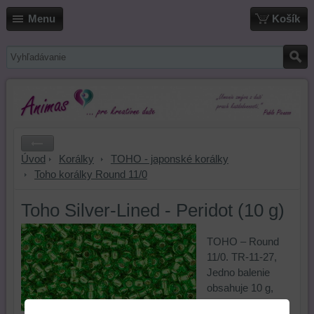
Menu
Košík
Úvod
Korálky
TOHO - japonské korálky
Toho korálky Round 11/0
Toho Silver-Lined - Peridot (10 g)
TOHO – Round
11/0. TR-11-27,
Jedno balenie
obsahuje 10 g,
cca. 1100 korálok.