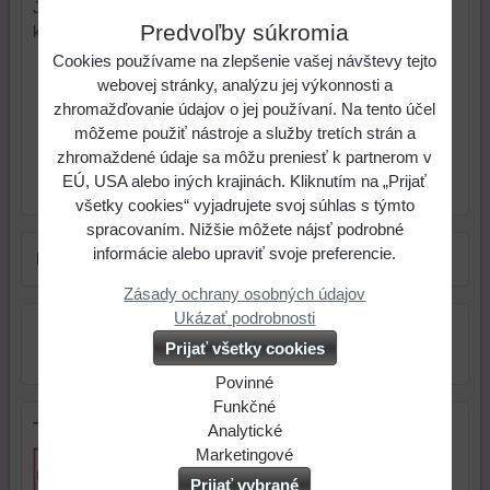
Japonské korálky Toho majú rovnakú veľkosť a vysokú
Predvoľby súkromia
kvalitu preto sú ideálne na šité šperky.
Cookies používame na zlepšenie vašej návštevy tejto
1,35 €
Cena:
webovej stránky, analýzu jej výkonnosti a
zhromažďovanie údajov o jej používaní. Na tento účel
môžeme použiť nástroje a služby tretích strán a
ks
Do košíka
zhromaždené údaje sa môžu preniesť k partnerom v
EÚ, USA alebo iných krajinách. Kliknutím na „Prijať
Skladové číslo:
Dostupnosť:
Skladom
všetky cookies“ vyjadrujete svoj súhlas s týmto
spracovaním. Nižšie môžete nájsť podrobné
informácie alebo upraviť svoje preferencie.
Farba:
zelená
Zásady ochrany osobných údajov
Ukázať podrobnosti
Prijať všetky cookies
Povinné
Naša
Funkčné
Tip na darček
webová
Môžeme
Analytické
stránka
ukladať
Používanie
Marketingové
ukladá
údaje
analytických
Môžeme
Prijať vybrané