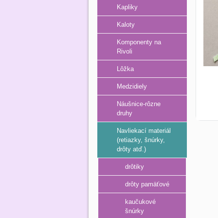
Kapliky
Kaloty
Komponenty na
Rivoli
Lôžka
Medzidiely
Náušnice-rôzne
druhy
Navliekací materiál
(retiazky, šnúrky,
drôty atď.)
drôtiky
drôty pamäťové
kaučukové
šnúrky