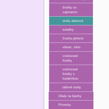
šnúrky so
zapínaním
stuhy atlasové
sutašky
šnúrka pletená
vlasec, silon
voskované
šnúrky
voskované
šnúrky s
karabínkou
taftové stuhy
Obaly na šperky
Prívesky