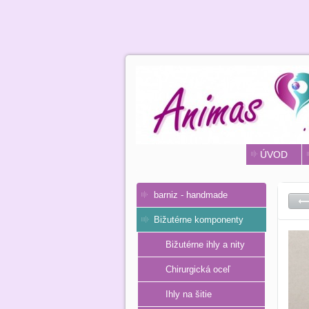
ÚVOD
barniz - handmade
Bižutérne komponenty
Bižutérne ihly a nity
Chirurgická oceľ
Ihly na šitie