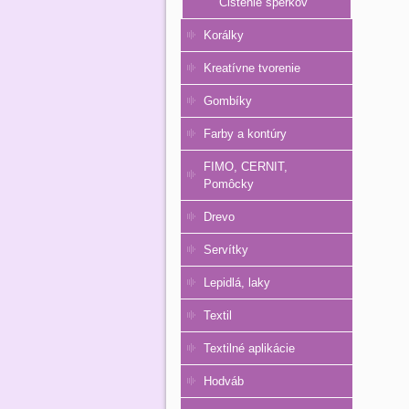
Čistenie šperkov
Korálky
Kreatívne tvorenie
Gombíky
Farby a kontúry
FIMO, CERNIT,
Pomôcky
Drevo
Servítky
Lepidlá, laky
Textil
Textilné aplikácie
Hodváb