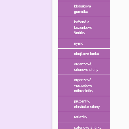
klobúková
gumička
kožené a
koženkové
šnúrky
nymo
obojkové lanká
organzové,
šifonové stuhy
organzové
viacradové
náhrdelníky
pruženky,
elastické silóny
retiazky
saténové šnúrky