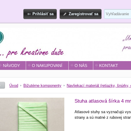
Prihlásiť sa
Zaregistrovať sa
NÁVODY
O NAKUPOVANÍ
O NÁS
KONTAKT
Úvod
Bižutérne komponenty
Navliekací materiál (retiazky, šnúrky, 
Stuha atlasová šírka 4 m
Atlasové stuhy sa vyznačujú vyso
strany a sú matné z rubovej stra