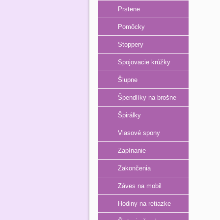
Prstene
Pomôcky
Stoppery
Spojovacie krúžky
Šlupne
Špendlíky na brošne
Špirálky
Vlasové spony
Zapínanie
Zakončenia
Záves na mobil
Hodiny na retiazke