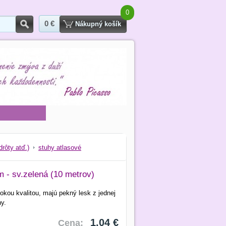
0
0 €
Hľadať
Nákupný košík
drôty atď.)
stuhy atlasové
m - sv.zelená (10 metrov)
kou kvalitou, majú pekný lesk z jednej
ny.
1,04 €
Cena: