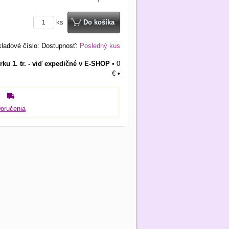
ks
Do košíka
ladové číslo:
Dostupnosť:
Posledný kus
rku 1. tr. - viď expedičné v E-SHOP
•
0
€
•
oručenia