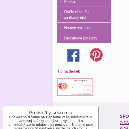
Pierka
Ovčie rúno, filc,
žinilkový drôt
Hotové výrobky
Darčekové poukazy
Tip na darček
Predvoľby súkromia
O NAKUPOVANÍ:
SPO
Cookies používame na zlepšenie vašej návštevy tejto
webovej stránky, analýzu jej výkonnosti a
REGISTROVAŤ SA
O N
zhromažďovanie údajov o jej používaní. Na tento účel
môžeme použiť nástroje a služby tretích strán a
AKO NAKUPOVAŤ
KON