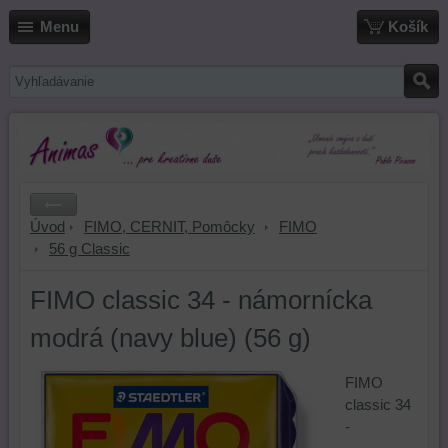
Menu
Košík
Úvod
FIMO, CERNIT, Pomôcky
FIMO
56 g Classic
FIMO classic 34 - námornícka
modrá (navy blue) (56 g)
FIMO
classic 34
-