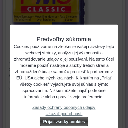
Predvoľby súkromia
Cookies používame na zlepšenie vašej návštevy tejto
webovej stránky, analýzu jej výkonnosti a
zhromažďovanie údajov o jej používaní. Na tento účel
námornícka modrá (navy blue) (56 g). Polymérová hmota,
môžeme použiť nástroje a služby tretích strán a
primeranej tvrdosti, s ktorou sa veľmi dobre pracuje. Fimo
zhromaždené údaje sa môžu preniesť k partnerom v
sa vypeká v elektrickej rúre pri teplote 110 – 130 °C a čas
EÚ, USA alebo iných krajinách. Kliknutím na „Prijať
pečenia 20 až 30 minút. Je stálofarebné aj po
všetky cookies“ vyjadrujete svoj súhlas s týmto
vypálení. Výrobca: Steadler, Nemecko
spracovaním. Nižšie môžete nájsť podrobné
informácie alebo upraviť svoje preferencie.
2,15 €
Cena:
Zásady ochrany osobných údajov
Ukázať podrobnosti
ks
Do košíka
Prijať všetky cookies