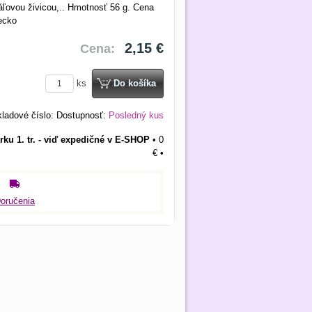
áľovou živicou,.. Hmotnosť 56 g. Cena
ecko
2,15 €
Cena:
ks
Do košíka
ladové číslo:
Dostupnosť:
Posledný kus
rku 1. tr. - viď expedičné v E-SHOP
•
0
€
•
oručenia