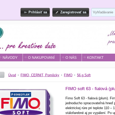
Prihlásiť sa
Zaregistrovať sa
NÁVODY
O NAKUPOVANÍ
O NÁS
KONTAKT
Úvod
FIMO, CERNIT, Pomôcky
FIMO
56 g Soft
FIMO soft 63 - fialová (pl
Fimo Soft 63 - fialová (plum). F
jednoducho spracovateľná hneď p
elektrickej rúre pri teplote 110 
stálofarebné aj po vypálení. Po