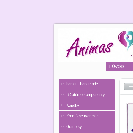
ÚVOD
barniz - handmade
Bižutérne komponenty
Korálky
Kreatívne tvorenie
Gombíky