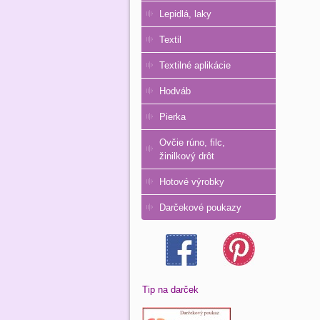
Lepidlá, laky
Textil
Textilné aplikácie
Hodváb
Pierka
Ovčie rúno, filc,
žinilkový drôt
Hotové výrobky
Darčekové poukazy
Tip na darček