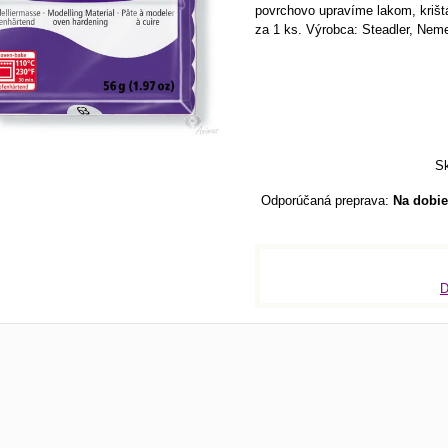
povrchovo upravíme lakom, krišt
za 1 ks. Výrobca: Steadler, Nem
Sk
Na dobie
D