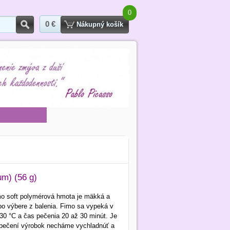
0
0 €
Hľadať
Nákupný košík
um) (56 g)
imo soft polymérová hmota je mäkká a
o výbere z balenia. Fimo sa vypeká v
– 130 °C a čas pečenia 20 až 30 minút. Je
 upečení výrobok necháme vychladnúť a