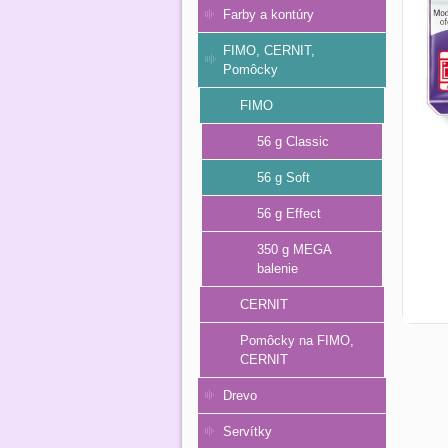
Farby a kontúry
FIMO, CERNIT,
Pomôcky
FIMO
56 g Classic
56 g Soft
56 g Effect
350 g MEGA
balenie
CERNIT
Pomôcky na FIMO,
CERNIT
Drevo
Servítky