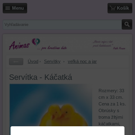
Menu
Košík
Úvod
Servítky
veľká noc a jar
Servítka - Káčatká
Rozmery: 33
cm x 33 cm.
Cena za 1 ks.
Obrúsky s
troma žltými
káčatkami,
kačky, veľká