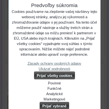
noc na
Predvoľby súkromia
servítkovú
Cookies používame na zlepšenie vašej návštevy tejto
techniku
webovej stránky, analýzu jej výkonnosti a
Cena:
zhromažďovanie údajov o jej používaní. Na tento účel
môžeme použiť nástroje a služby tretích strán a
0,20 €
zhromaždené údaje sa môžu preniesť k partnerom v
EÚ, USA alebo iných krajinách. Kliknutím na „Prijať
ks
Do košíka
všetky cookies“ vyjadrujete svoj súhlas s týmto
spracovaním. Nižšie môžete nájsť podrobné
informácie alebo upraviť svoje preferencie.
Skladové číslo:
Dostupnosť:
Skladom
Zásady ochrany osobných údajov
Ukázať podrobnosti
Prijať všetky cookies
Povinné
Naša
Funkčné
Tip na darček
webová
Môžeme
Analytické
stránka
ukladať
Používanie
Marketingové
ukladá
údaje
analytických
Môžeme
Prijať vybrané