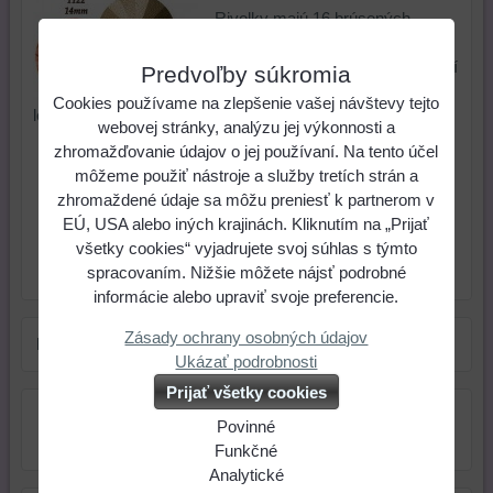
Rivolky majú 16 brúsených
plôšok. Zadná strana je
nepriehľadná, pokovaná pre väčší
Predvoľby súkromia
odraz svetla. Sú vhodné na
Cookies používame na zlepšenie vašej návštevy tejto
lepenie aj obšívanie a na šité šperky.
webovej stránky, analýzu jej výkonnosti a
zhromažďovanie údajov o jej používaní. Na tento účel
1,23 €
Cena:
môžeme použiť nástroje a služby tretích strán a
zhromaždené údaje sa môžu preniesť k partnerom v
ks
Do košíka
EÚ, USA alebo iných krajinách. Kliknutím na „Prijať
všetky cookies“ vyjadrujete svoj súhlas s týmto
spracovaním. Nižšie môžete nájsť podrobné
Skladové číslo:
Dostupnosť:
Skladom
informácie alebo upraviť svoje preferencie.
Zásady ochrany osobných údajov
Farba:
červená
Ukázať podrobnosti
Prijať všetky cookies
Povinné
Naša
Funkčné
webová
Môžeme
Analytické