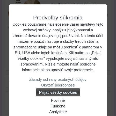
Rivolky majú 16 brúsených
plôšok. Zadná strana je
nepriehľadná, pokovaná pre väčší
Predvoľby súkromia
odraz svetla. Sú vhodné na
Cookies používame na zlepšenie vašej návštevy tejto
lepenie aj obšívanie a na šité šperky.
webovej stránky, analýzu jej výkonnosti a
zhromažďovanie údajov o jej používaní. Na tento účel
1,23 €
Cena:
môžeme použiť nástroje a služby tretích strán a
zhromaždené údaje sa môžu preniesť k partnerom v
ks
Do košíka
EÚ, USA alebo iných krajinách. Kliknutím na „Prijať
všetky cookies“ vyjadrujete svoj súhlas s týmto
spracovaním. Nižšie môžete nájsť podrobné
Skladové číslo:
Dostupnosť:
Skladom
informácie alebo upraviť svoje preferencie.
Zásady ochrany osobných údajov
Farba:
hnedá
Ukázať podrobnosti
Prijať všetky cookies
Povinné
Naša
Funkčné
webová
Môžeme
Analytické