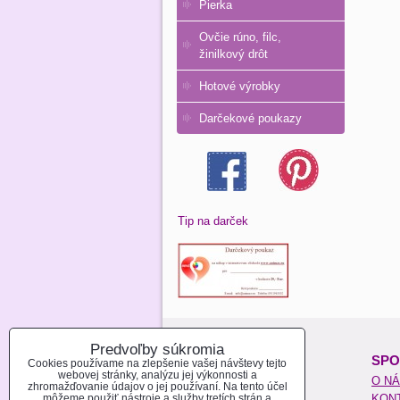
Pierka
Ovčie rúno, filc,
žinilkový drôt
Hotové výrobky
Darčekové poukazy
Tip na darček
Predvoľby súkromia
O NAKUPOVANÍ:
SPO
Cookies používame na zlepšenie vašej návštevy tejto
webovej stránky, analýzu jej výkonnosti a
REGISTROVAŤ SA
O N
zhromažďovanie údajov o jej používaní. Na tento účel
môžeme použiť nástroje a služby tretích strán a
AKO NAKUPOVAŤ
KON