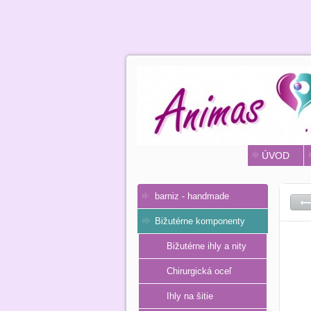
ÚVOD
barniz - handmade
Bižutérne komponenty
Bižutérne ihly a nity
Chirurgická oceľ
Ihly na šitie