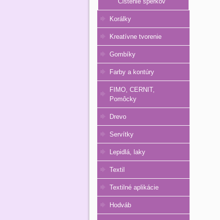
Čistenie šperkov
Korálky
Kreatívne tvorenie
Gombíky
Farby a kontúry
FIMO, CERNIT,
Pomôcky
Drevo
Servítky
Lepidlá, laky
Textil
Textilné aplikácie
Hodváb