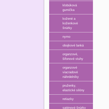
klobúková
gumička
kožené a
koženkové
šnúrky
nymo
obojkové lanká
organzové,
šifonové stuhy
organzové
viacradové
náhrdelníky
pruženky,
elastické silóny
retiazky
saténové šnúrky