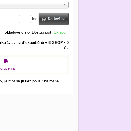
ks
Do košíka
Skladové číslo:
Dostupnosť:
Skladom
rku 1. tr. - viď expedičné v E-SHOP
•
0
€
•
oručenia
, je možné ju tiež použiť na rôzné