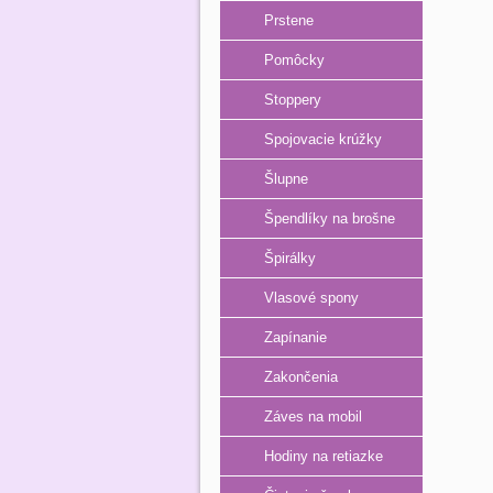
Prstene
Pomôcky
Stoppery
Spojovacie krúžky
Šlupne
Špendlíky na brošne
Špirálky
Vlasové spony
Zapínanie
Zakončenia
Záves na mobil
Hodiny na retiazke