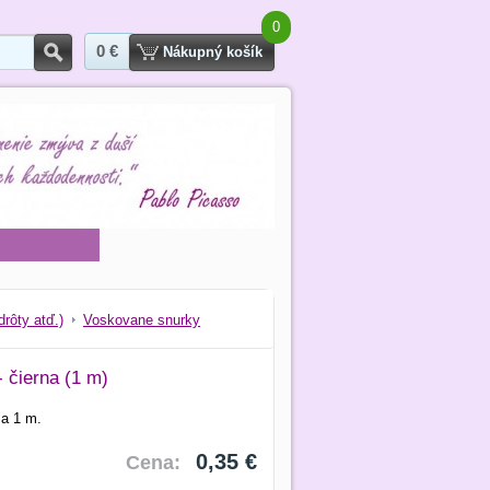
0
0 €
Hľadať
Nákupný košík
drôty atď.)
Voskovane snurky
 čierna (1 m)
za 1 m.
0,35 €
Cena: