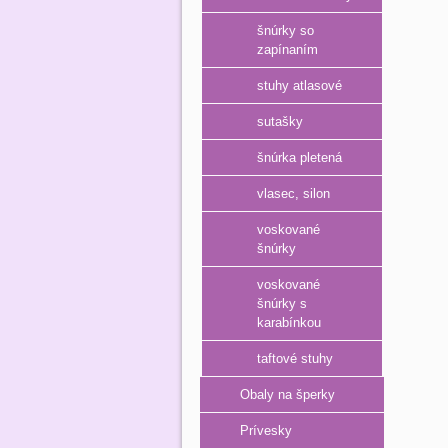
šnúrky so
zapínaním
stuhy atlasové
sutašky
šnúrka pletená
vlasec, silon
voskované
šnúrky
voskované
šnúrky s
karabínkou
taftové stuhy
Obaly na šperky
Prívesky