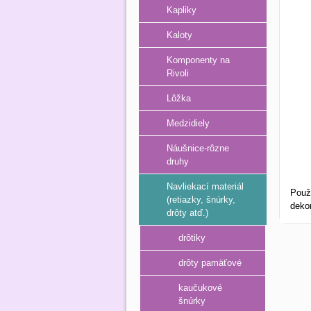
Kapliky
Kaloty
Komponenty na
Rivoli
Lôžka
Medzidiely
Náušnice-rôzne
druhy
Navliekací materiál
Použ
(retiazky, šnúrky,
dekor
drôty atď.)
drôtiky
drôty pamäťové
kaučukové
šnúrky