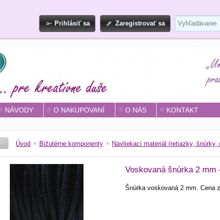
Prihlásiť sa
Zaregistrovať sa
NÁVODY
O NAKUPOVANÍ
O NÁS
KONTAKT
Úvod
Bižutérne komponenty
Navliekací materiál (retiazky, šnúrky, 
Voskovaná šnúrka 2 mm -
Šnúrka voskovaná 2 mm. Cena 