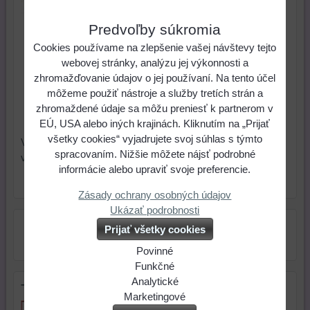
Dĺžka 42cm+5cm adjustačná
retiazka. Cena za 1 ks.
Predvoľby súkromia
0,77 €
Cena:
Cookies používame na zlepšenie vašej návštevy tejto
webovej stránky, analýzu jej výkonnosti a
zhromažďovanie údajov o jej používaní. Na tento účel
ks
Do košíka
môžeme použiť nástroje a služby tretích strán a
zhromaždené údaje sa môžu preniesť k partnerom v
Skladové číslo:
Dostupnosť:
Skladom
EÚ, USA alebo iných krajinách. Kliknutím na „Prijať
všetky cookies“ vyjadrujete svoj súhlas s týmto
Vhodný na zavesenie prívesku. Urýchli Vám prácu pri
spracovaním. Nižšie môžete nájsť podrobné
výrobe náhrdelníka.
informácie alebo upraviť svoje preferencie.
Zásady ochrany osobných údajov
Ukázať podrobnosti
Prijať všetky cookies
Povinné
Naša
Funkčné
webová
Môžeme
Analytické
Tip na darček
stránka
ukladať
Používanie
Marketingové