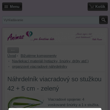
Menu
Košík
Úvod
Bižutérne komponenty
Navliekací materiál (retiazky, šnúrky, drôty atď.)
organzové viacradové náhrdelníky
Náhrdelník viacradový so stužkou
42 + 5 cm - zelený
Viacradové spojenie: 4
voskované šnúrky a 1 x stužka.