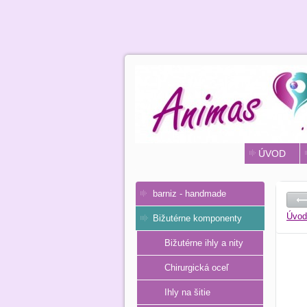
ÚVOD
barniz - handmade
Úvod
Bižutérne komponenty
Bižutérne ihly a nity
Chirurgická oceľ
Ihly na šitie