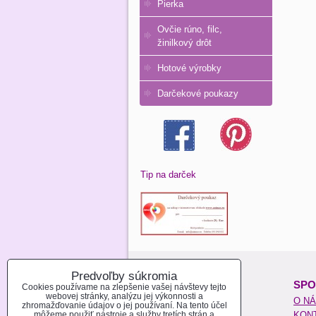
Pierka
Ovčie rúno, filc,
žinilkový drôt
Hotové výrobky
Darčekové poukazy
Tip na darček
Predvoľby súkromia
O NAKUPOVANÍ:
SPO
Cookies používame na zlepšenie vašej návštevy tejto
webovej stránky, analýzu jej výkonnosti a
REGISTROVAŤ SA
O N
zhromažďovanie údajov o jej používaní. Na tento účel
môžeme použiť nástroje a služby tretích strán a
AKO NAKUPOVAŤ
KON