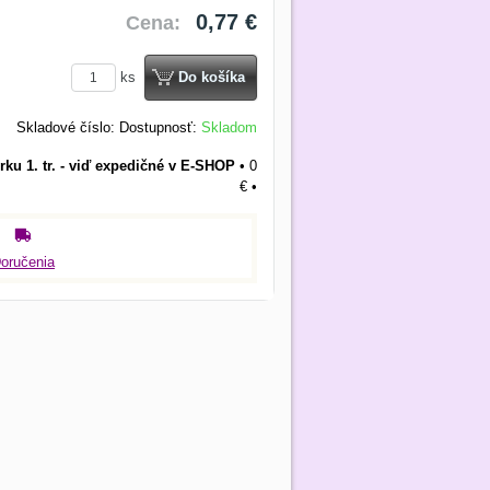
0,77 €
Cena:
ks
Do košíka
Skladové číslo:
Dostupnosť:
Skladom
rku 1. tr. - viď expedičné v E-SHOP
•
0
€
•
oručenia