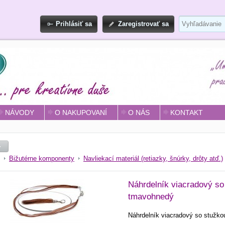
Prihlásiť sa
Zaregistrovať sa
NÁVODY
O NAKUPOVANÍ
O NÁS
KONTAKT
Bižutérne komponenty
Navliekací materiál (retiazky, šnúrky, drôty atď.)
Náhrdelník viacradový so
tmavohnedý
Náhrdelník viacradový so stužk