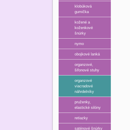
klobúková
gumička
kožené a
koženkové
šnúrky
nymo
obojkové lanká
organzové,
šifonové stuhy
organzové
viacradové
náhrdelníky
pruženky,
elastické silóny
retiazky
saténové šnúrky