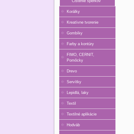
Čistenie šperkov
Korálky
Kreatívne tvorenie
Gombíky
Farby a kontúry
FIMO, CERNIT,
Pomôcky
Drevo
Servítky
Lepidlá, laky
Textil
Textilné aplikácie
Hodváb