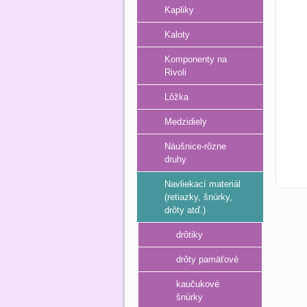
Kapliky
Kaloty
Komponenty na
Rivoli
Lôžka
Medzidiely
Náušnice-rôzne
druhy
Navliekací materiál
(retiazky, šnúrky,
drôty atď.)
drôtiky
drôty pamäťové
kaučukové
šnúrky