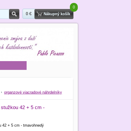
0
0 €
Hľadať
Nákupný košík
organzové viacradové náhrdelníky
 stužkou 42 + 5 cm -
ou 42 + 5 cm - tmavohnedý