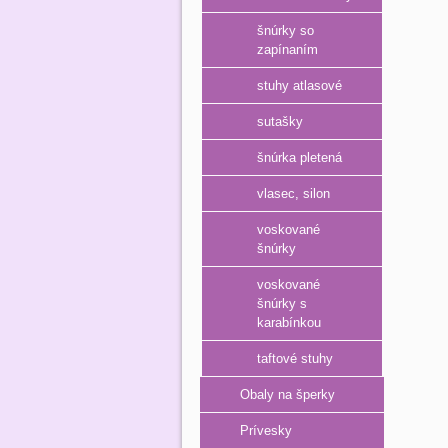
šnúrky so
zapínaním
stuhy atlasové
sutašky
šnúrka pletená
vlasec, silon
voskované
šnúrky
voskované
šnúrky s
karabínkou
taftové stuhy
Obaly na šperky
Prívesky