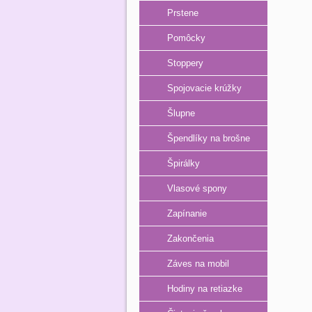
Prstene
Pomôcky
Stoppery
Spojovacie krúžky
Šlupne
Špendlíky na brošne
Špirálky
Vlasové spony
Zapínanie
Zakončenia
Záves na mobil
Hodiny na retiazke