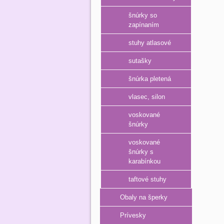
šnúrky so
zapínaním
stuhy atlasové
sutašky
šnúrka pletená
vlasec, silon
voskované
šnúrky
voskované
šnúrky s
karabínkou
taftové stuhy
Obaly na šperky
Prívesky