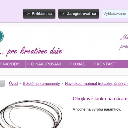
Prihlásiť sa
Zaregistrovať sa
NÁVODY
O NAKUPOVANÍ
O NÁS
KONTAKT
Úvod
Bižutérne komponenty
Navliekací materiál (retiazky, šnúrky, 
Obojkové lanko na náramo
Vhodné na výrobu náramkov.