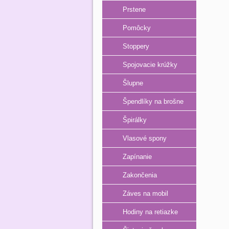
Prstene
Pomôcky
Stoppery
Spojovacie krúžky
Šlupne
Špendlíky na brošne
Špirálky
Vlasové spony
Zapínanie
Zakončenia
Záves na mobil
Hodiny na retiazke