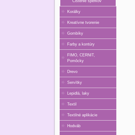
Čistenie šperkov
Korálky
Kreatívne tvorenie
Gombíky
Farby a kontúry
FIMO, CERNIT,
Pomôcky
Drevo
Servítky
Lepidlá, laky
Textil
Textilné aplikácie
Hodváb