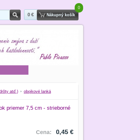
0
0 €
Hľadať
Nákupný košík
drôty atď.)
obojkové lanká
k priemer 7,5 cm - strieborné
0,45 €
Cena: