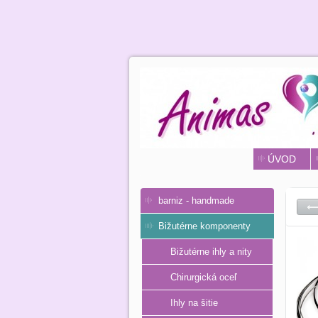
ÚVOD
barniz - handmade
Bižutérne komponenty
Bižutérne ihly a nity
Chirurgická oceľ
Ihly na šitie