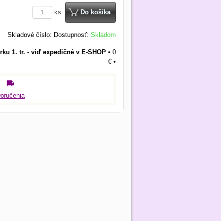
ks
Do košíka
Skladové číslo:
Dostupnosť:
Skladom
rku 1. tr. - viď expedičné v E-SHOP
•
0
€
•
oručenia