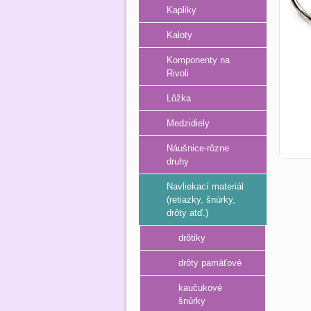
Kapliky
Kaloty
Komponenty na
Rivoli
Lôžka
Medzidiely
Náušnice-rôzne
druhy
Navliekací materiál
(retiazky, šnúrky,
drôty atď.)
drôtiky
drôty pamäťové
kaučukové
šnúrky