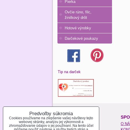
Pierka
Ovčie rúno, filc,
žinilkový drôt
Hotové výrobky
Darčekové poukazy
Tip na darček
Predvoľby súkromia
O NAKUPOVANÍ:
SPO
Cookies používame na zlepšenie vašej návštevy tejto
webovej stránky, analýzu jej výkonnosti a
REGISTROVAŤ SA
O N
zhromažďovanie údajov o jej používaní. Na tento účel
môžeme použiť nástroje a služby tretích strán a
AKO NAKUPOVAŤ
KON