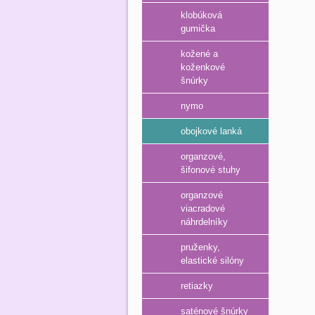
klobúková
gumička
kožené a
koženkové
šnúrky
nymo
obojkové lanká
organzové,
šifonové stuhy
organzové
viacradové
náhrdelníky
pruženky,
elastické silóny
retiazky
saténové šnúrky