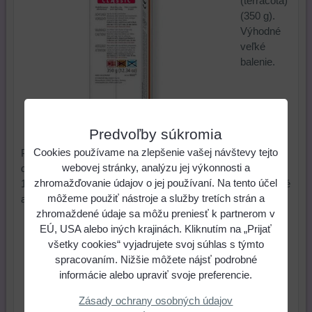
(terracota)
(350 g).
Výhodné
veľké
balenie.
Predvoľby súkromia
Cookies používame na zlepšenie vašej návštevy tejto
Polymérová hmota, primeranej tvrdosti, s ktorou sa veľmi
webovej stránky, analýzu jej výkonnosti a
dobre pracuje. Fimo sa vypeká v elektrickej rúre pri teplote
zhromažďovanie údajov o jej používaní. Na tento účel
110 – 130 °C a čas pečenia 20 až 30 minút. Je stálofarebné
môžeme použiť nástroje a služby tretích strán a
aj po vypálení.
zhromaždené údaje sa môžu preniesť k partnerom v
12 €
Cena:
EÚ, USA alebo iných krajinách. Kliknutím na „Prijať
všetky cookies“ vyjadrujete svoj súhlas s týmto
spracovaním. Nižšie môžete nájsť podrobné
ks
Do košíka
informácie alebo upraviť svoje preferencie.
Zásady ochrany osobných údajov
Skladové číslo:
Dostupnosť:
Posledný kus