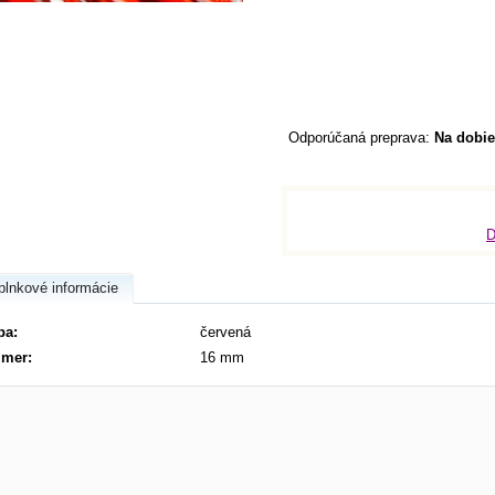
Na dobie
D
plnkové informácie
ba:
červená
mer:
16 mm