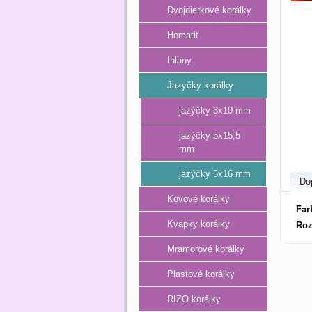
Dvojdierkové korálky
Hematit
Ihlany
Jazyčky korálky
jazýčky 3x10 mm
jazýčky 5x15,5
mm
jazýčky 5x16 mm
Do
Kovové korálky
Far
Kvapky korálky
Roz
Mramorové korálky
Plastové korálky
RIZO korálky