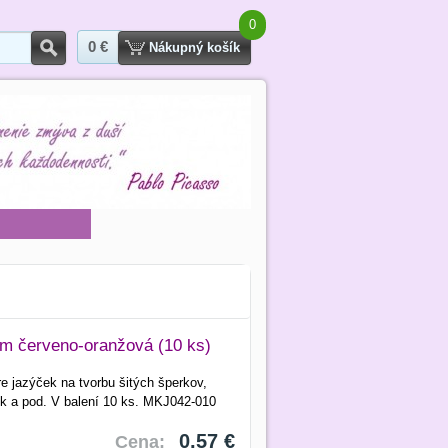
0
0 €
Hľadať
Nákupný košík
 červeno-oranžová (10 ks)
e jazýček na tvorbu šitých šperkov,
iek a pod. V balení 10 ks. MKJ042-010
0,57 €
Cena: