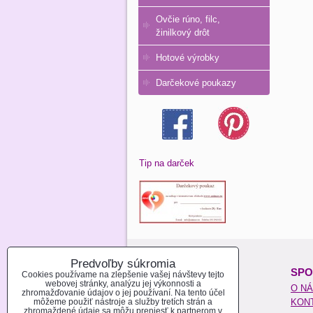
Ovčie rúno, filc,
žinilkový drôt
Hotové výrobky
Darčekové poukazy
Tip na darček
Predvoľby súkromia
O NAKUPOVANÍ:
SPO
Cookies používame na zlepšenie vašej návštevy tejto
webovej stránky, analýzu jej výkonnosti a
REGISTROVAŤ SA
O N
zhromažďovanie údajov o jej používaní. Na tento účel
môžeme použiť nástroje a služby tretích strán a
AKO NAKUPOVAŤ
KON
zhromaždené údaje sa môžu preniesť k partnerom v