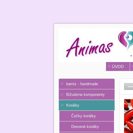
ÚVOD
barniz - handmade
Bižutérne komponenty
Korálky
Čočky korálky
Drevené korálky