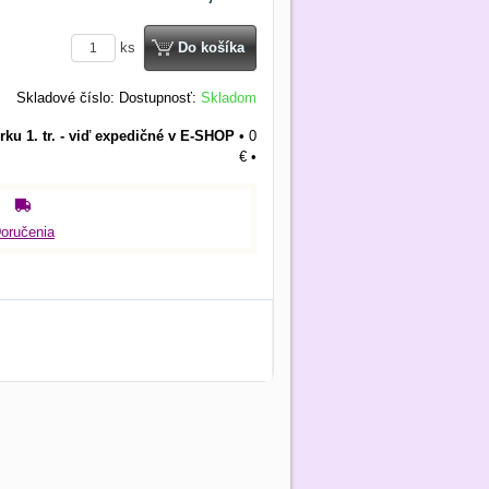
ks
Do košíka
Skladové číslo:
Dostupnosť:
Skladom
rku 1. tr. - viď expedičné v E-SHOP
•
0
€
•
oručenia