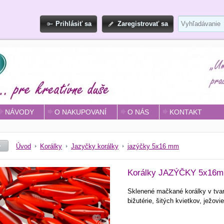
Prihlásiť sa
Zaregistrovať sa
NÁVODY
O NAKUPOVANÍ
O NÁS
KONTAKT
Úvod
Korálky
Jazyčky korálky
jazýčky 5x16 mm
Korálky JAZÝČKY 5x16mm
Sklenené mačkané korálky v tvar
bižutérie, šitých kvietkov, ježov