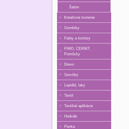
Šaton
Kreatívne tvorenie
Gombíky
Farby a kontúry
FIMO, CERNIT,
Pomôcky
Drevo
Servítky
Lepidlá, laky
Textil
Textilné aplikácie
Hodváb
Pierka