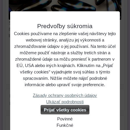
Sklenené mačkané korálky v tvare jazýček na tvorbu
Predvoľby súkromia
šitých šperkov, bižutérie, šitých kvietkov, ježoviek a pod. V
Cookies používame na zlepšenie vašej návštevy tejto
balení 10 ks. MKJ069-010
webovej stránky, analýzu jej výkonnosti a
zhromažďovanie údajov o jej používaní. Na tento účel
0,90 €
Cena:
môžeme použiť nástroje a služby tretích strán a
zhromaždené údaje sa môžu preniesť k partnerom v
ks
Do košíka
EÚ, USA alebo iných krajinách. Kliknutím na „Prijať
všetky cookies“ vyjadrujete svoj súhlas s týmto
Skladové číslo:
Dostupnosť:
Posledný kus
spracovaním. Nižšie môžete nájsť podrobné
informácie alebo upraviť svoje preferencie.
Zásady ochrany osobných údajov
Farba:
čierna
Ukázať podrobnosti
Rozmer:
16 mm
Prijať všetky cookies
Povinné
Naša
Funkčné