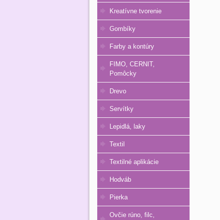
Kreatívne tvorenie
Gombíky
Farby a kontúry
FIMO, CERNIT,
Pomôcky
Drevo
Servítky
Lepidlá, laky
Textil
Textilné aplikácie
Hodváb
Pierka
Ovčie rúno, filc,