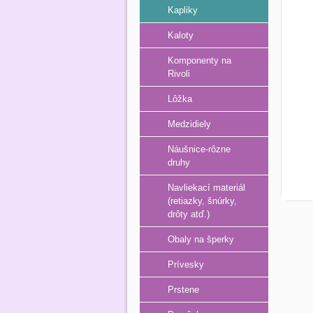
Kapliky
Kaloty
Komponenty na
Rivoli
Lôžka
Medzidiely
Náušnice-rôzne
druhy
Navliekací materiál
(retiazky, šnúrky,
drôty atď.)
Obaly na šperky
Prívesky
Prstene