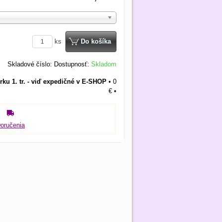
ks
Do košíka
Skladové číslo:
Dostupnosť:
Skladom
rku 1. tr. - viď expedičné v E-SHOP
•
0
€
•
oručenia