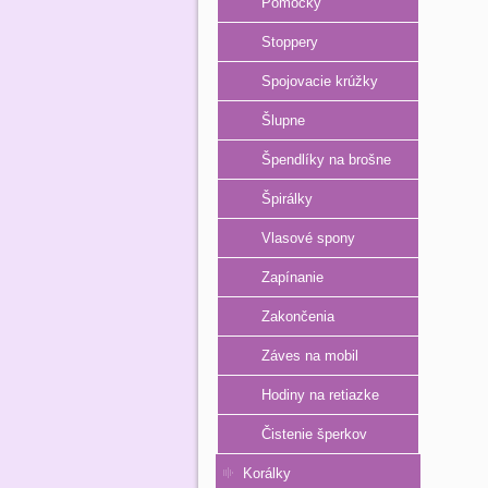
Pomôcky
Stoppery
Spojovacie krúžky
Šlupne
Špendlíky na brošne
Špirálky
Vlasové spony
Zapínanie
Zakončenia
Záves na mobil
Hodiny na retiazke
Čistenie šperkov
Korálky