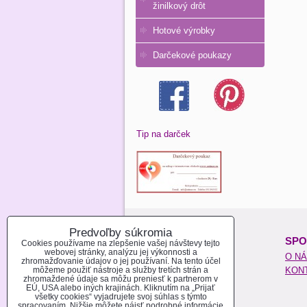
žinilkový drôt
Hotové výrobky
Darčekové poukazy
Tip na darček
Predvoľby súkromia
O NAKUPOVANÍ:
SPO
Cookies používame na zlepšenie vašej návštevy tejto
webovej stránky, analýzu jej výkonnosti a
REGISTROVAŤ SA
O N
zhromažďovanie údajov o jej používaní. Na tento účel
môžeme použiť nástroje a služby tretích strán a
AKO NAKUPOVAŤ
KON
zhromaždené údaje sa môžu preniesť k partnerom v
MOŽNOSTI PLATBY
EÚ, USA alebo iných krajinách. Kliknutím na „Prijať
všetky cookies“ vyjadrujete svoj súhlas s týmto
MOŽNOSTI DOPRAVY
spracovaním. Nižšie môžete nájsť podrobné informácie