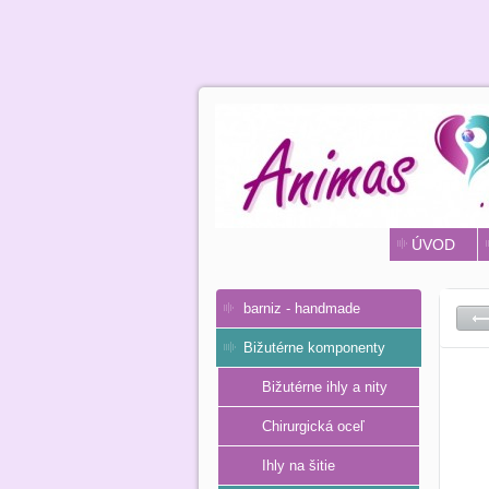
ÚVOD
barniz - handmade
Bižutérne komponenty
Bižutérne ihly a nity
Chirurgická oceľ
Ihly na šitie