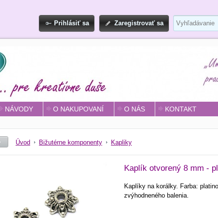
Prihlásiť sa
Zaregistrovať sa
NÁVODY
O NAKUPOVANÍ
O NÁS
KONTAKT
Úvod
Bižutérne komponenty
Kapliky
Kaplík otvorený 8 mm - pl
Kaplíky na korálky. Farba: plat
zvýhodneného balenia.