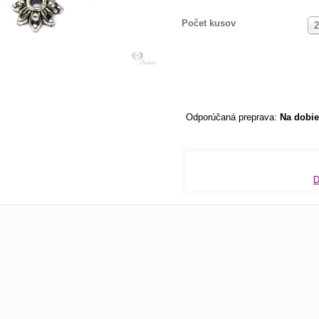
Počet kusov
2
Na dobie
D