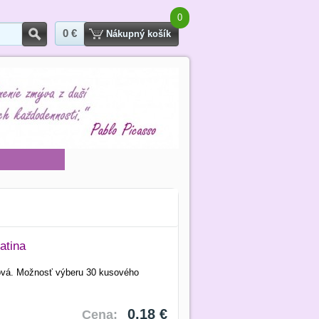
0
0 €
Hľadať
Nákupný košík
atina
inová. Možnosť výberu 30 kusového
0,18 €
Cena: