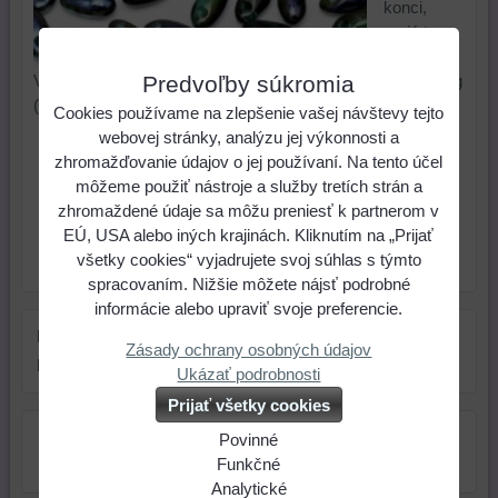
konci,
majú tvar
ryže.
Predvoľby súkromia
Výborne sa kombinujú s 11/0 veľkosťou rokajlu. Balenie: 5g
(80-90 ks) RZ0025-025
Cookies používame na zlepšenie vašej návštevy tejto
webovej stránky, analýzu jej výkonnosti a
1,44 €
Cena:
zhromažďovanie údajov o jej používaní. Na tento účel
môžeme použiť nástroje a služby tretích strán a
ks
Do košíka
zhromaždené údaje sa môžu preniesť k partnerom v
EÚ, USA alebo iných krajinách. Kliknutím na „Prijať
všetky cookies“ vyjadrujete svoj súhlas s týmto
Skladové číslo:
Dostupnosť:
Skladom
spracovaním. Nižšie môžete nájsť podrobné
informácie alebo upraviť svoje preferencie.
Farba:
viacfarebné
Zásady ochrany osobných údajov
Rozmer:
6 mm
Ukázať podrobnosti
Prijať všetky cookies
Povinné
Naša
Funkčné
webová
Môžeme
Analytické