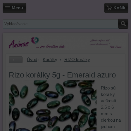
Menu
Košík
Úvod
Korálky
RIZO korálky
Rizo korálky 5g - Emerald azuro
Rizo sú
korálky
veľkosti
2,5 x 6
mm s
dierkou na
jednom