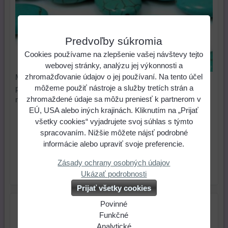
Predvoľby súkromia
Cookies používame na zlepšenie vašej návštevy tejto
webovej stránky, analýzu jej výkonnosti a
zhromažďovanie údajov o jej používaní. Na tento účel
Mramorové oválne korálky. Prírodný kameň - Mramor je
môžeme použiť nástroje a služby tretích strán a
prefarbovaný, takže štruktúra korálkov pôsobí ako pekná
zhromaždené údaje sa môžu preniesť k partnerom v
mozaika. Cena je za 7 ks.
EÚ, USA alebo iných krajinách. Kliknutím na „Prijať
2,08 €
Cena:
všetky cookies“ vyjadrujete svoj súhlas s týmto
spracovaním. Nižšie môžete nájsť podrobné
informácie alebo upraviť svoje preferencie.
ks
Do košíka
Zásady ochrany osobných údajov
Skladové číslo:
Ukázať podrobnosti
Dostupnosť:
Skladom
Prijať všetky cookies
Povinné
Naša
Funkčné
webová
Môžeme
Analytické