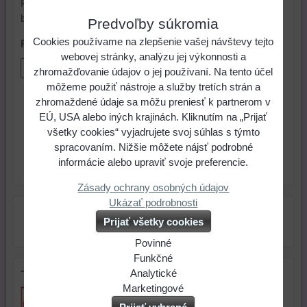
Poznámka: Možnosť výberu 10 metrového zvýhodneného
balenia
Predvoľby súkromia
Cookies používame na zlepšenie vašej návštevy tejto
Počet metrov
webovej stránky, analýzu jej výkonnosti a
zhromažďovanie údajov o jej používaní. Na tento účel
môžeme použiť nástroje a služby tretích strán a
0,13 €
Cena:
zhromaždené údaje sa môžu preniesť k partnerom v
EÚ, USA alebo iných krajinách. Kliknutím na „Prijať
všetky cookies“ vyjadrujete svoj súhlas s týmto
ks
Do košíka
spracovaním. Nižšie môžete nájsť podrobné
informácie alebo upraviť svoje preferencie.
Skladové číslo:
Dostupnosť:
Skladom
Zásady ochrany osobných údajov
Ukázať podrobnosti
Prijať všetky cookies
Povinné
Naša
Funkčné
webová
Môžeme
Analytické
Tip na darček
stránka
ukladať
Používanie
Marketingové
ukladá
údaje
analytických
Môžeme