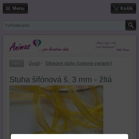
Menu
Košík
Úvod
Sifonove stuhy (cenove varianty)
Stuha šifónová š. 3 mm - žltá