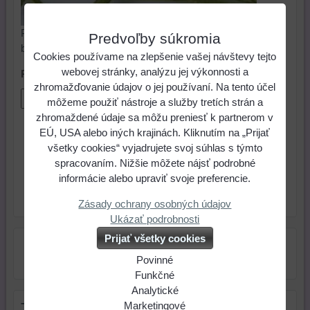
Poznámka: Možnosť výberu 10 metrového zvýhodneného
Predvoľby súkromia
balenia
Cookies používame na zlepšenie vašej návštevy tejto
webovej stránky, analýzu jej výkonnosti a
Počet metrov
zhromažďovanie údajov o jej používaní. Na tento účel
môžeme použiť nástroje a služby tretích strán a
zhromaždené údaje sa môžu preniesť k partnerom v
1,04 €
Cena:
EÚ, USA alebo iných krajinách. Kliknutím na „Prijať
všetky cookies“ vyjadrujete svoj súhlas s týmto
spracovaním. Nižšie môžete nájsť podrobné
ks
Do košíka
informácie alebo upraviť svoje preferencie.
Skladové číslo:
Dostupnosť:
Posledný kus
Zásady ochrany osobných údajov
Ukázať podrobnosti
Prijať všetky cookies
Povinné
Naša
Funkčné
webová
Môžeme
Analytické
stránka
ukladať
Používanie
Marketingové
Tip na darček