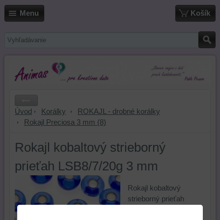
Menu
Košík
Úvod
Korálky
ROKAJL - drobné korálky
Rokajl Preciosa 3 mm (8)
Rokajl kobaltový strieborný
prieťah LSB8/7/20g 3 mm
Rokajl kobaltový
strieborný prieťah
LSB8/7/20g 3 mm