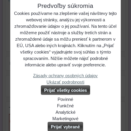
Predvoľby súkromia
0,75 €
Cena:
Cookies používame na zlepšenie vašej návštevy tejto
webovej stránky, analýzu jej výkonnosti a
zhromažďovanie údajov o jej používaní. Na tento účel
ks
Do košíka
môžeme použiť nástroje a služby tretích strán a
zhromaždené údaje sa môžu preniesť k partnerom v
Skladové číslo:
Dostupnosť:
Posledný kus
EÚ, USA alebo iných krajinách. Kliknutím na „Prijať
všetky cookies“ vyjadrujete svoj súhlas s týmto
spracovaním. Nižšie môžete nájsť podrobné
Farba:
modrá
informácie alebo upraviť svoje preferencie.
Zásady ochrany osobných údajov
Ukázať podrobnosti
Prijať všetky cookies
Povinné
Naša
Funkčné
Tip na darček
webová
Môžeme
Analytické
stránka
ukladať
Používanie
Marketingové
ukladá
údaje
analytických
Môžeme
Prijať vybrané