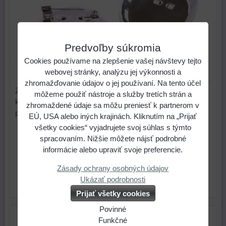
Predvoľby súkromia
Cookies používame na zlepšenie vašej návštevy tejto
webovej stránky, analýzu jej výkonnosti a
zhromažďovanie údajov o jej používaní. Na tento účel
Zapínací špendlík s plôškou 35 mm, farba: strieborná. (1
môžeme použiť nástroje a služby tretích strán a
ks). Vhodný na nalepovanie plstených brošní, z
zhromaždené údaje sa môžu preniesť k partnerom v
polymérových hmôt alebo pomocou krištáľovej živice.
EÚ, USA alebo iných krajinách. Kliknutím na „Prijať
všetky cookies“ vyjadrujete svoj súhlas s týmto
0,45 €
Cena:
spracovaním. Nižšie môžete nájsť podrobné
informácie alebo upraviť svoje preferencie.
ks
Do košíka
Zásady ochrany osobných údajov
Ukázať podrobnosti
Skladové číslo:
Dostupnosť:
Skladom
Prijať všetky cookies
Povinné
Naša
Funkčné