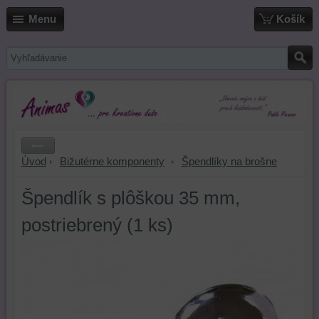
Menu
Košík
Úvod
Bižutérne komponenty
Špendlíky na brošne
Špendlík s plôškou 35 mm,
postriebrený (1 ks)