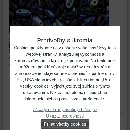
Predvoľby súkromia
Cookies používame na zlepšenie vašej návštevy tejto
Rizo sú korálky veľkosti 2,5 x 6 mm s dierkou na jednom
webovej stránky, analýzu jej výkonnosti a
konci, majú tvar ryže. Výborne sa kombinujú s 11/0
zhromažďovanie údajov o jej používaní. Na tento účel
veľkosťou rokajlu. Balenie: 5g (80-90 ks)
môžeme použiť nástroje a služby tretích strán a
zhromaždené údaje sa môžu preniesť k partnerom v
1,44 €
Cena:
EÚ, USA alebo iných krajinách. Kliknutím na „Prijať
všetky cookies“ vyjadrujete svoj súhlas s týmto
ks
Do košíka
spracovaním. Nižšie môžete nájsť podrobné
informácie alebo upraviť svoje preferencie.
Skladové číslo:
Dostupnosť:
Skladom
Zásady ochrany osobných údajov
Ukázať podrobnosti
Prijať všetky cookies
Farba:
čierna