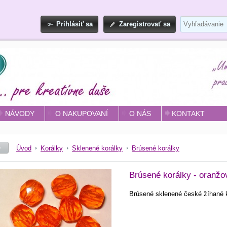
Prihlásiť sa
Zaregistrovať sa
NÁVODY
O NAKUPOVANÍ
O NÁS
KONTAKT
Úvod
Korálky
Sklenené korálky
Brúsené korálky
Brúsené korálky - oranžo
Brúsené sklenené české žíhané k