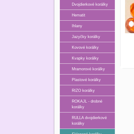
Dvojdierkové korálky
Hematit
Ihlany
Jazyčky korálky
Kovové korálky
Kvapky korálky
Mramorové korálky
Plastové korálky
RIZO korálky
ROKAJL - drobné
korálky
RULLA dvojdierkové
korálky