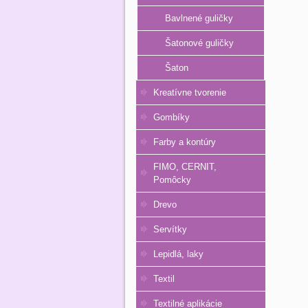
Bavlnené guličky
Šatonové guličky
Šaton
Kreatívne tvorenie
Gombíky
Farby a kontúry
FIMO, CERNIT,
Pomôcky
Drevo
Servítky
Lepidlá, laky
Textil
Textilné aplikácie