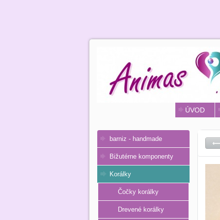
ÚVOD
barniz - handmade
Bižutérne komponenty
Korálky
Čočky korálky
Drevené korálky