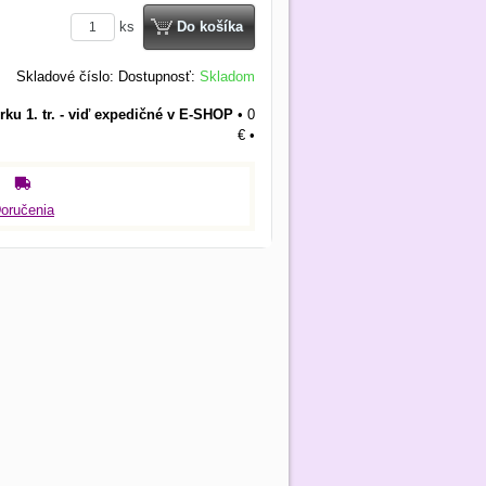
ks
Do košíka
Skladové číslo:
Dostupnosť:
Skladom
rku 1. tr. - viď expedičné v E-SHOP
•
0
€
•
oručenia