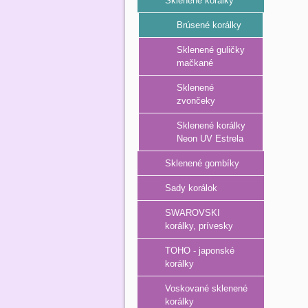
Sklenené korálky
Brúsené korálky
Sklenené guličky
mačkané
Sklenené
zvončeky
Sklenené korálky
Neon UV Estrela
Sklenené gombíky
Sady korálok
SWAROVSKI
korálky, prívesky
TOHO - japonské
korálky
Voskované sklenené
korálky