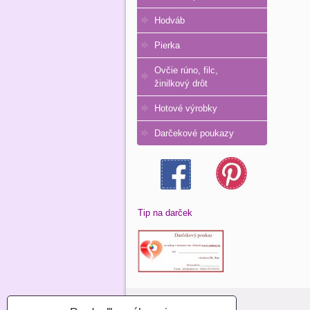
Hodváb
Pierka
Ovčie rúno, filc,
žinilkový drôt
Hotové výrobky
Darčekové poukazy
Tip na darček