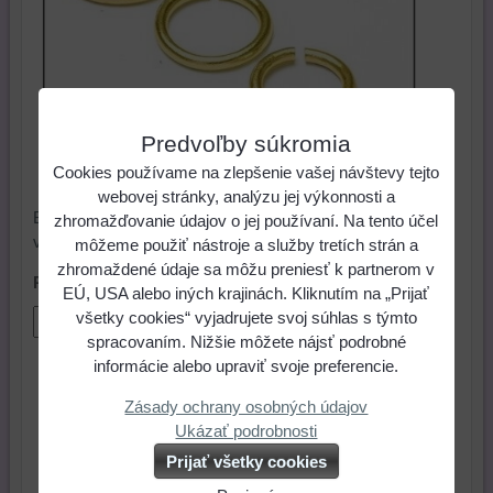
Predvoľby súkromia
Cookies používame na zlepšenie vašej návštevy tejto
webovej stránky, analýzu jej výkonnosti a
Bižutérne komponenty krúžky. Poznámka: Možnosť
zhromažďovanie údajov o jej používaní. Na tento účel
výberu 30 kusového zvýhodneného balenia.
môžeme použiť nástroje a služby tretích strán a
zhromaždené údaje sa môžu preniesť k partnerom v
Počet kusov
EÚ, USA alebo iných krajinách. Kliknutím na „Prijať
všetky cookies“ vyjadrujete svoj súhlas s týmto
spracovaním. Nižšie môžete nájsť podrobné
informácie alebo upraviť svoje preferencie.
0,12 €
Cena:
Zásady ochrany osobných údajov
ks
Do košíka
Ukázať podrobnosti
Prijať všetky cookies
Skladové číslo:
Dostupnosť:
Skladom