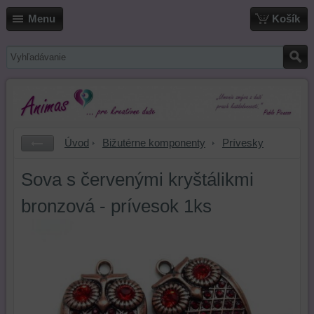
Menu
Košík
Úvod
Bižutérne komponenty
Prívesky
Sova s červenými kryštálikmi
bronzová - prívesok 1ks