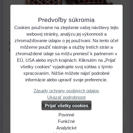
Predvoľby súkromia
Cookies používame na zlepšenie vašej návštevy tejto
webovej stránky, analýzu jej výkonnosti a
zhromažďovanie údajov o jej používaní. Na tento účel
Krásny prívesok sovičky s rubínovými kryštálmi, farba:
môžeme použiť nástroje a služby tretích strán a
bronzová. Rozmer: 27,5x41x6 mm. Cena za 1 ks.
zhromaždené údaje sa môžu preniesť k partnerom v
EÚ, USA alebo iných krajinách. Kliknutím na „Prijať
1,56 €
Cena:
všetky cookies“ vyjadrujete svoj súhlas s týmto
spracovaním. Nižšie môžete nájsť podrobné
ks
Do košíka
informácie alebo upraviť svoje preferencie.
Zásady ochrany osobných údajov
Skladové číslo:
Dostupnosť:
Skladom
Ukázať podrobnosti
Prijať všetky cookies
Povinné
Naša
Funkčné
webová
Môžeme
Analytické