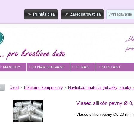
Prihlásiť sa
Zaregistrovať sa
NÁVODY
O NAKUPOVANÍ
O NÁS
KONTAKT
Úvod
Bižutérne komponenty
Navliekací materiál (retiazky, šnúrky, 
Vlasec silikón pevný Ø 
Vlasec silikón pevný Ø0,20 mm 