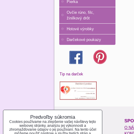
Pierka
Ovčie rúno, filc,
žinilkový drôt
Hotové výrobky
Darčekové poukazy
Tip na darček
Predvoľby súkromia
O NAKUPOVANÍ:
SPO
Cookies používame na zlepšenie vašej návštevy tejto
webovej stránky, analýzu jej výkonnosti a
REGISTROVAŤ SA
O N
zhromažďovanie údajov o jej používaní. Na tento účel
môžeme použiť nástroje a služby tretích strán a
AKO NAKUPOVAŤ
KON