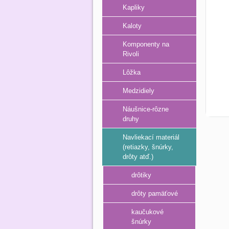
Kapliky
Kaloty
Komponenty na
Rivoli
Lôžka
Medzidiely
Náušnice-rôzne
druhy
Navliekací materiál
(retiazky, šnúrky,
drôty atď.)
drôtiky
drôty pamäťové
kaučukové
šnúrky