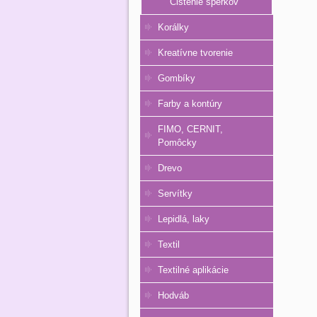
Čistenie šperkov
Korálky
Kreatívne tvorenie
Gombíky
Farby a kontúry
FIMO, CERNIT,
Pomôcky
Drevo
Servítky
Lepidlá, laky
Textil
Textilné aplikácie
Hodváb