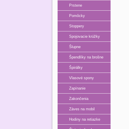
Prstene
Pomôcky
Stoppery
Spojovacie krúžky
Šlupne
Špendlíky na brošne
Špirálky
Vlasové spony
Zapínanie
Zakončenia
Záves na mobil
Hodiny na retiazke