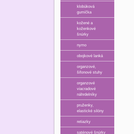
klobúková
gumička
kožené a
koženkové
šnúrky
nymo
obojkové lanká
organzové,
šifonové stuhy
organzové
viacradové
náhrdelníky
pruženky,
elastické silóny
retiazky
saténové šnúrky