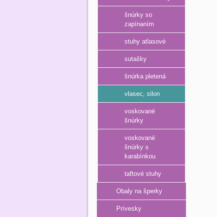
šnúrky so
zapínaním
stuhy atlasové
sutašky
šnúrka pletená
vlasec, silon
voskované
šnúrky
voskované
šnúrky s
karabínkou
taftové stuhy
Obaly na šperky
Prívesky