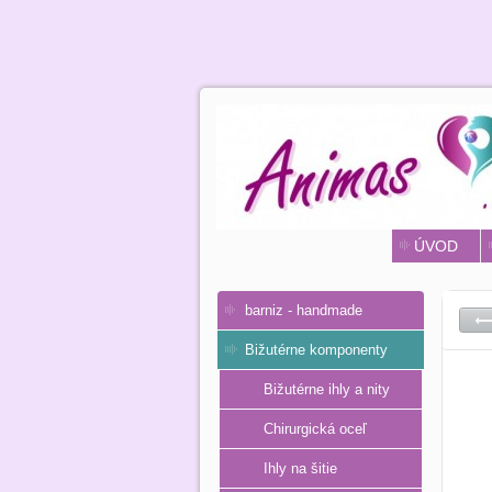
ÚVOD
barniz - handmade
Bižutérne komponenty
Bižutérne ihly a nity
Chirurgická oceľ
Ihly na šitie