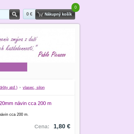
0
0 €
Hľadať
Nákupný košík
drôty atď.)
vlasec, silon
0,20mm návin cca 200 m
návin cca 200 m.
1,80 €
Cena: