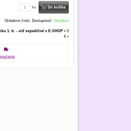
ks
Do košíka
Skladové číslo:
Dostupnosť:
Skladom
rku 1. tr. - viď expedičné v E-SHOP
•
0
€
•
oručenia